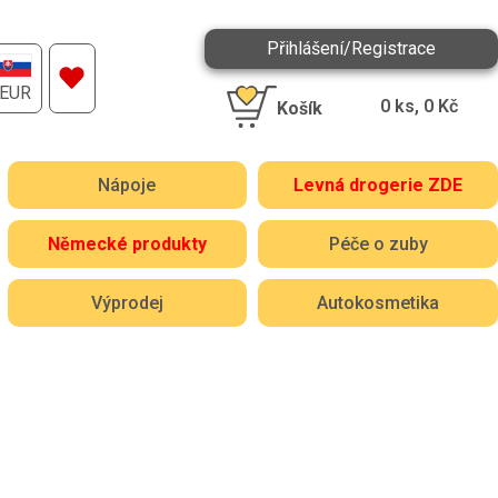
Přihlášení/Registrace
EUR
0
ks,
0
Kč
Košík
Nápoje
Levná drogerie ZDE
Německé produkty
Péče o zuby
Výprodej
Autokosmetika