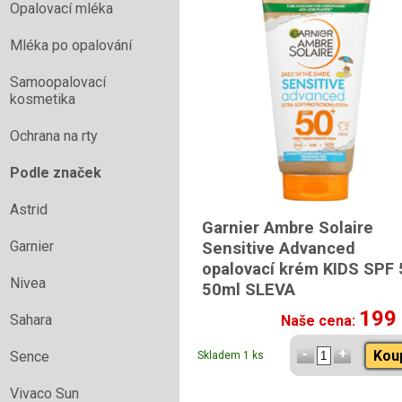
Opalovací mléka
Mléka po opalování
Samoopalovací
kosmetika
Ochrana na rty
Podle značek
Astrid
Garnier Ambre Solaire
Garnier
Sensitive Advanced
opalovací krém KIDS SPF
Nivea
50ml SLEVA
199
Sahara
Naše cena:
Kou
Sence
Skladem 1 ks
Vivaco Sun