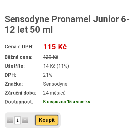
Sensodyne Pronamel Junior 6-
12 let 50 ml
115 Kč
Cena s DPH:
Běžná cena:
129 Kč
Ušetříte:
14 Kč (11%)
DPH:
21%
Značka:
Sensodyne
Záruční doba:
24 měsíců
Dostupnost:
K dispozici 15 a více ks
Koupit