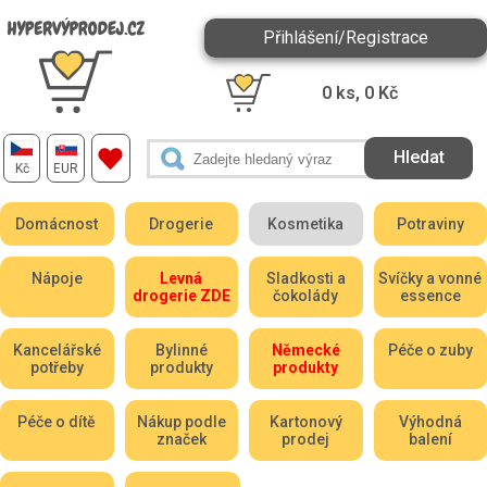
Přihlášení/Registrace
0
ks,
0
Kč
Kč
EUR
Domácnost
Drogerie
Kosmetika
Potraviny
Nápoje
Levná
Sladkosti a
Svíčky a vonné
drogerie ZDE
čokolády
essence
Kancelářské
Bylinné
Německé
Péče o zuby
potřeby
produkty
produkty
Péče o dítě
Nákup podle
Kartonový
Výhodná
značek
prodej
balení