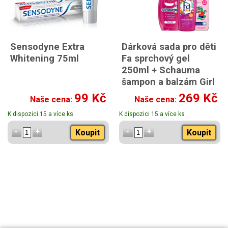
Sensodyne Extra
Dárková sada pro děti
Whitening 75ml
Fa sprchový gel
250ml + Schauma
šampon a balzám Girl
2v1 400ml +
99 Kč
269 Kč
Naše cena:
Naše cena:
Vademecum pasta na
K dispozici 15 a více ks
K dispozici 15 a více ks
zuby 50ml
Koupit
Koupit