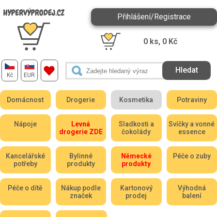
Přihlášení/Registrace
0
ks,
0
Kč
Kč
EUR
Domácnost
Drogerie
Kosmetika
Potraviny
Nápoje
Levná
Sladkosti a
Svíčky a vonné
drogerie ZDE
čokolády
essence
Kancelářské
Bylinné
Německé
Péče o zuby
potřeby
produkty
produkty
Péče o dítě
Nákup podle
Kartonový
Výhodná
značek
prodej
balení