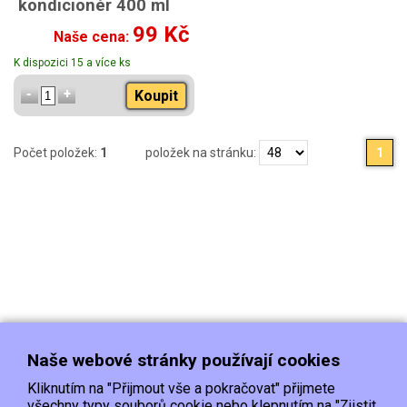
kondicionér 400 ml
99 Kč
Naše cena:
K dispozici 15 a více ks
Koupit
Počet položek:
1
položek na stránku:
1
Naše webové stránky používají cookies
Kliknutím na "Přijmout vše a pokračovat" přijmete
všechny typy souborů cookie nebo klepnutím na "Zjistit