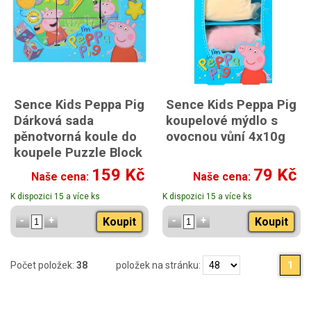
Sence Kids Peppa Pig
Sence Kids Peppa Pig
Dárková sada
koupelové mýdlo s
pěnotvorná koule do
ovocnou vůní 4x10g
koupele Puzzle Block
6x45g
159 Kč
79 Kč
Naše cena:
Naše cena:
K dispozici 15 a více ks
K dispozici 15 a více ks
Koupit
Koupit
Počet položek:
38
položek na stránku:
1