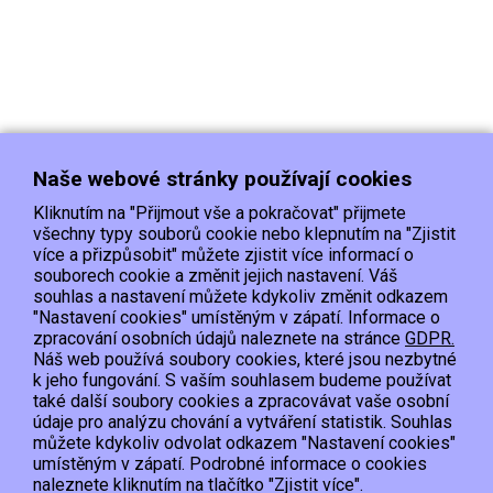
Naše webové stránky používají cookies
Kliknutím na "Přijmout vše a pokračovat" přijmete
všechny typy souborů cookie nebo klepnutím na "Zjistit
více a přizpůsobit" můžete zjistit více informací o
souborech cookie a změnit jejich nastavení. Váš
Doprava
Platba
Kontakt/Reklamace
souhlas a nastavení můžete kdykoliv změnit odkazem
Obchodní podmínky
Ochrana os.údajů
"Nastavení cookies" umístěným v zápatí. Informace o
zpracování osobních údajů naleznete na stránce
GDPR.
Náš web používá soubory cookies, které jsou nezbytné
EET :Podle zákona o evidenci tržeb je prodávající povinen vystavit kupujícímu
k jeho fungování. S vaším souhlasem budeme používat
účtenku.
také další soubory cookies a zpracovávat vaše osobní
Zároveň je povinen zaevidovat přijatou tržbu u správce daně online; v případě
údaje pro analýzu chování a vytváření statistik. Souhlas
technického výpadku pak nejpozději do 48 hodin.
můžete kdykoliv odvolat odkazem "Nastavení cookies"
umístěným v zápatí. Podrobné informace o cookies
Copyright © 2015, Hypervyprodej.cz, všechna práva vyhrazena
naleznete kliknutím na tlačítko "Zjistit více".