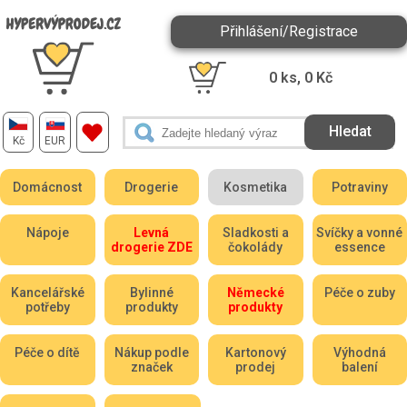
Přihlášení/Registrace
0
ks,
0
Kč
Kč
EUR
Domácnost
Drogerie
Kosmetika
Potraviny
Nápoje
Levná
Sladkosti a
Svíčky a vonné
drogerie ZDE
čokolády
essence
Kancelářské
Bylinné
Německé
Péče o zuby
potřeby
produkty
produkty
Péče o dítě
Nákup podle
Kartonový
Výhodná
značek
prodej
balení