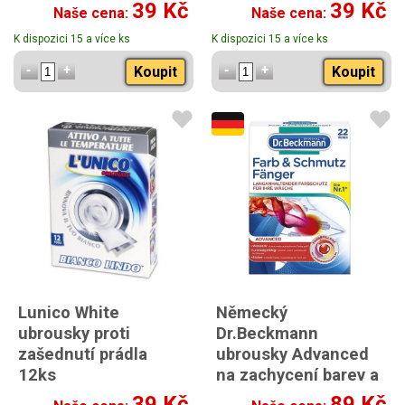
39 Kč
39 Kč
Naše cena:
Naše cena:
K dispozici 15 a více ks
K dispozici 15 a více ks
Koupit
Koupit
Lunico White
Německý
ubrousky proti
Dr.Beckmann
zašednutí prádla
ubrousky Advanced
12ks
na zachycení barev a
nečistot při praní
39 Kč
89 Kč