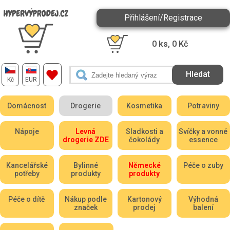
Přihlášení/Registrace
0
ks,
0
Kč
Kč
EUR
Domácnost
Drogerie
Kosmetika
Potraviny
Nápoje
Levná
Sladkosti a
Svíčky a vonné
drogerie ZDE
čokolády
essence
Kancelářské
Bylinné
Německé
Péče o zuby
potřeby
produkty
produkty
Péče o dítě
Nákup podle
Kartonový
Výhodná
značek
prodej
balení