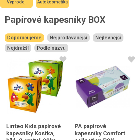
Výprodej
Autokosmetika
Papírové kapesníky BOX
Doporučujeme
Nejprodávanější
Nejlevnější
Nejdražší
Podle názvu
Linteo Kids papírové
PA papírové
kapesníky Kostka,
kapesníky Comfort