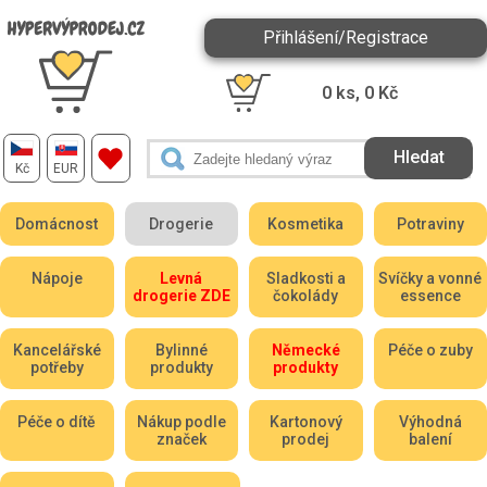
Přihlášení/Registrace
0
ks,
0
Kč
Kč
EUR
Domácnost
Drogerie
Kosmetika
Potraviny
Nápoje
Levná
Sladkosti a
Svíčky a vonné
drogerie ZDE
čokolády
essence
Kancelářské
Bylinné
Německé
Péče o zuby
potřeby
produkty
produkty
Péče o dítě
Nákup podle
Kartonový
Výhodná
značek
prodej
balení