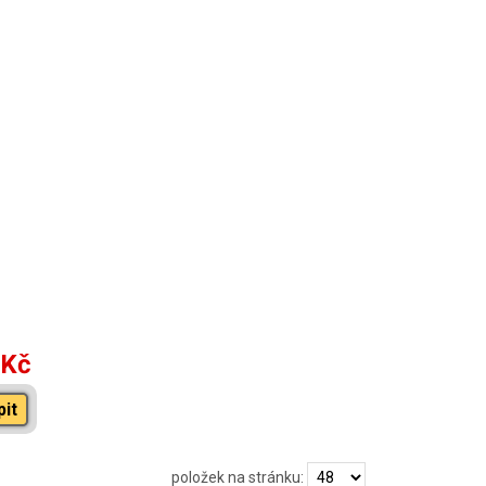
 Kč
pit
položek na stránku: