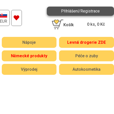
Přihlášení/Registrace
EUR
0
ks,
0
Kč
Košík
Nápoje
Levná drogerie ZDE
Německé produkty
Péče o zuby
Výprodej
Autokosmetika