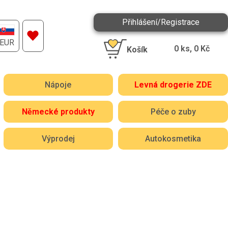
Přihlášení/Registrace
EUR
0
ks,
0
Kč
Košík
Nápoje
Levná drogerie ZDE
Německé produkty
Péče o zuby
Výprodej
Autokosmetika