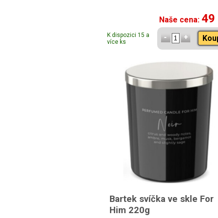
49
Naše cena:
K dispozici 15 a
Kou
více ks
Bartek svíčka ve skle For
Him 220g