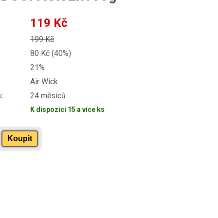
119 Kč
199 Kč
80 Kč (40%)
21%
Air Wick
:
24 měsíců
K dispozici 15 a více ks
Koupit