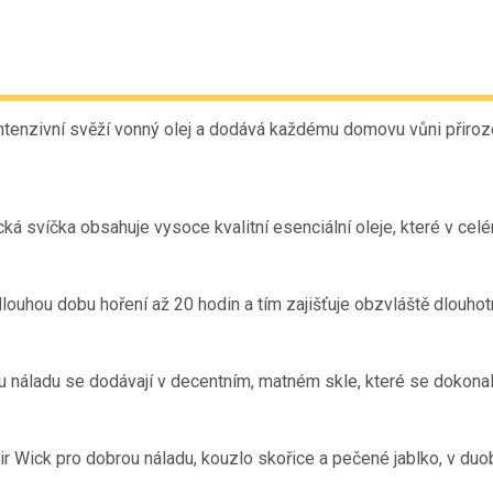
 intenzivní svěží vonný olej a dodává každému domovu vůni přiroz
á svíčka obsahuje vysoce kvalitní esenciální oleje, které v celé
dlouhou dobu hoření až 20 hodin a tím zajišťuje obzvláště dlouhot
u náladu se dodávají v decentním, matném skle, které se dokonal
ir Wick pro dobrou náladu, kouzlo skořice a pečené jablko, v duo