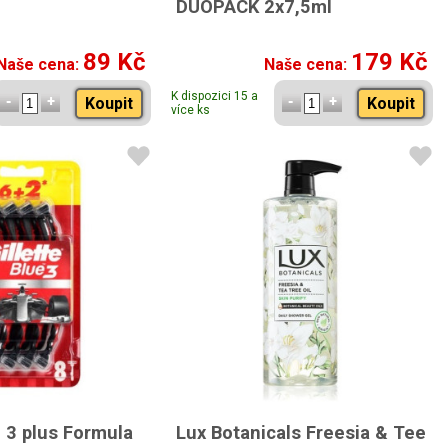
DUOPACK 2x7,5ml
89 Kč
179 Kč
Naše cena:
Naše cena:
K dispozici 15 a
Koupit
Koupit
více ks
e 3 plus Formula
Lux Botanicals Freesia & Tee