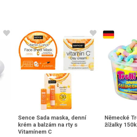
Sence Sada maska, denní
Německé Tro
krém a balzám na rty s
žížalky 150
Vitamínem C