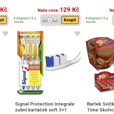
 Kč
129 Kč
Naše cena:
Na
K dispozici 15 a
K dispozici 15 a
pit
Koupit
více ks
více ks
Signal Protection Integrale
Bartek Svíč
zubní kartáček soft 3+1
Time Skořic