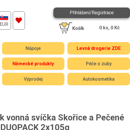
Přihlášení/Registrace
EUR
0
ks,
0
Kč
Košík
Nápoje
Levná drogerie ZDE
Německé produkty
Péče o zuby
Výprodej
Autokosmetika
ck vonná svíčka Skořice a Pečené
 DUOPACK 2x105g