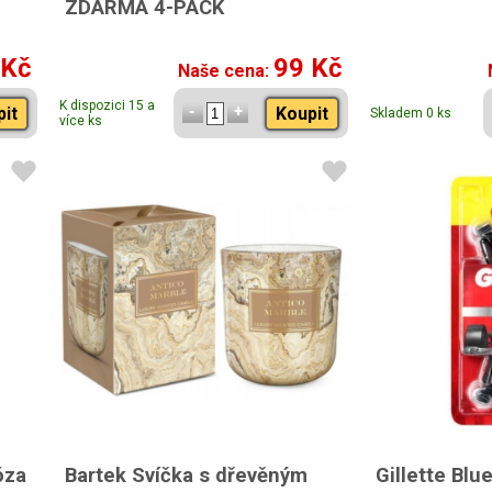
ZDARMA 4-PACK
 Kč
99 Kč
Naše cena:
K dispozici 15 a
pit
Koupit
Skladem 0 ks
více ks
óza
Bartek Svíčka s dřevěným
Gillette Blu