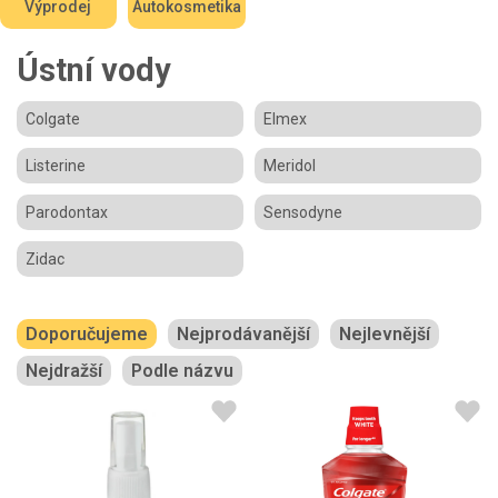
Výprodej
Autokosmetika
Ústní vody
Colgate
Elmex
Listerine
Meridol
Parodontax
Sensodyne
Zidac
Doporučujeme
Nejprodávanější
Nejlevnější
Nejdražší
Podle názvu