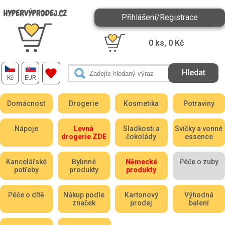
Přihlášení/Registrace
0
ks,
0
Kč
Kč
EUR
Domácnost
Drogerie
Kosmetika
Potraviny
Nápoje
Levná
Sladkosti a
Svíčky a vonné
drogerie ZDE
čokolády
essence
Kancelářské
Bylinné
Německé
Péče o zuby
potřeby
produkty
produkty
Péče o dítě
Nákup podle
Kartonový
Výhodná
značek
prodej
balení