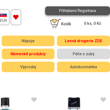
Přihlášení/Registrace
EUR
0
ks,
0
Kč
Košík
Nápoje
Levná drogerie ZDE
Německé produkty
Péče o zuby
Výprodej
Autokosmetika