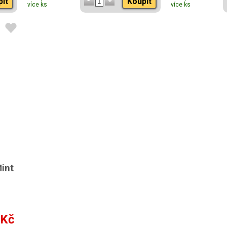
pit
Koupit
více ks
více ks
Mint
 Kč