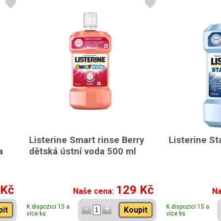
Listerine Smart rinse Berry
Listerine S
a
dětská ústní voda 500 ml
 Kč
129 Kč
Naše cena:
Na
K dispozici 15 a
K dispozici 15 a
pit
Koupit
více ks
více ks