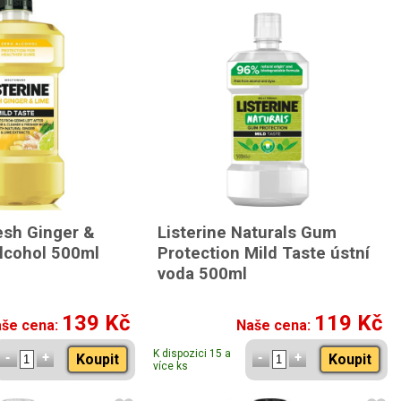
esh Ginger &
Listerine Naturals Gum
lcohol 500ml
Protection Mild Taste ústní
voda 500ml
139 Kč
119 Kč
še cena:
Naše cena:
K dispozici 15 a
Koupit
Koupit
více ks