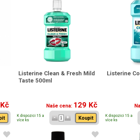
Listerine Clean & Fresh Mild
Listerine C
Taste 500ml
 Kč
129 Kč
Naše cena:
Na
K dispozici 15 a
K dispozici 15 a
pit
Koupit
více ks
více ks