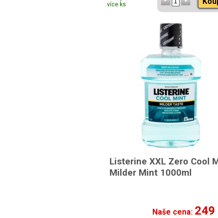
Kou
více ks
Listerine XXL Zero Cool 
Milder Mint 1000ml
249
Naše cena: