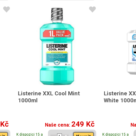
Listerine XXL Cool Mint
Listerine X
1000ml
White 1000
 Kč
249 Kč
Naše cena:
Na
K dispozici 15 a
K dispozici 15 a