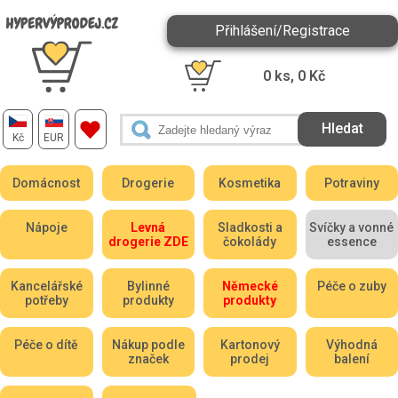
Přihlášení/Registrace
0
ks,
0
Kč
Kč
EUR
Domácnost
Drogerie
Kosmetika
Potraviny
Nápoje
Levná
Sladkosti a
Svíčky a vonné
drogerie ZDE
čokolády
essence
Kancelářské
Bylinné
Německé
Péče o zuby
potřeby
produkty
produkty
Péče o dítě
Nákup podle
Kartonový
Výhodná
značek
prodej
balení