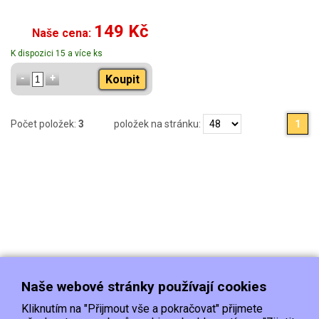
149 Kč
Naše cena:
K dispozici 15 a více ks
Koupit
Počet položek:
3
položek na stránku:
1
Naše webové stránky používají cookies
Kliknutím na "Přijmout vše a pokračovat" přijmete