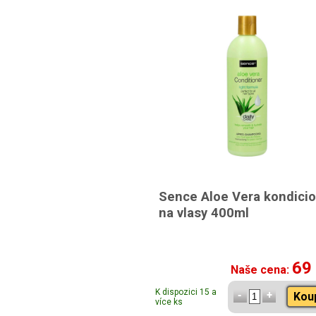
Sence Aloe Vera kondici
na vlasy 400ml
69
Naše cena:
K dispozici 15 a
Kou
více ks