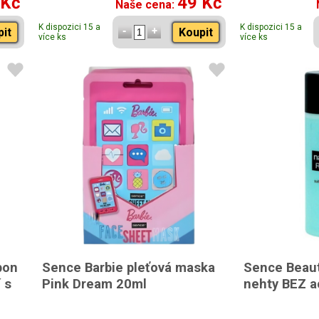
 Kč
49 Kč
Naše cena:
K dispozici 15 a
K dispozici 15 a
pit
Koupit
více ks
více ks
pon
Sence Barbie pleťová maska
Sence Beaut
 s
Pink Dream 20ml
nehty BEZ 