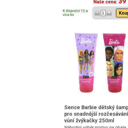
39
Naše cena:
K dispozici 15 a
Kou
více ks
Sence Barbie dětský šam
pro snadnější rozčesávání
vůní žvýkačky 250ml
Náhodný výběr motivu na obale