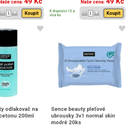
49 Kč
49 Kč
Naše cena:
Naše cena:
K dispozici 15 a
Koupit
Koupit
více ks
y odlakovač na
Sence beauty pleťové
acetonu 200ml
ubrousky 3v1 normal skin
modré 20ks