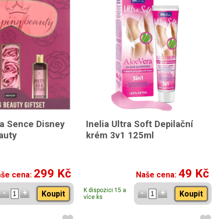
a Sence Disney
Inelia Ultra Soft Depilační
auty
krém 3v1 125ml
299 Kč
49 Kč
še cena:
Naše cena:
K dispozici 15 a
Koupit
Koupit
více ks