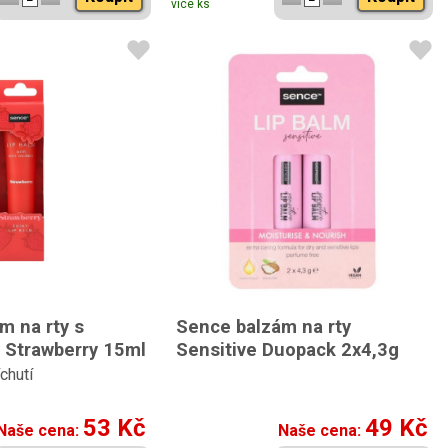
více ks
m na rty s
Sence balzám na rty
y Strawberry 15ml
Sensitive Duopack 2x4,3g
chutí
53 Kč
49 Kč
Naše cena:
Naše cena: