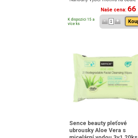
66
Naše cena:
K dispozici 15 a
Kou
více ks
Sence beauty pleťové
ubrousky Aloe Vera s
micelární vodou 3v1 20ks