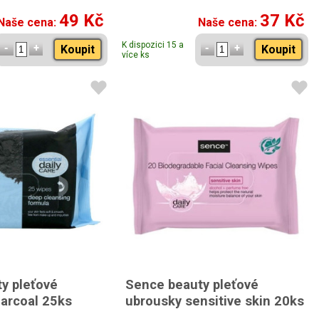
49 Kč
37 Kč
Naše cena:
Naše cena:
K dispozici 15 a
Koupit
Koupit
více ks
y pleťové
Sence beauty pleťové
arcoal 25ks
ubrousky sensitive skin 20ks