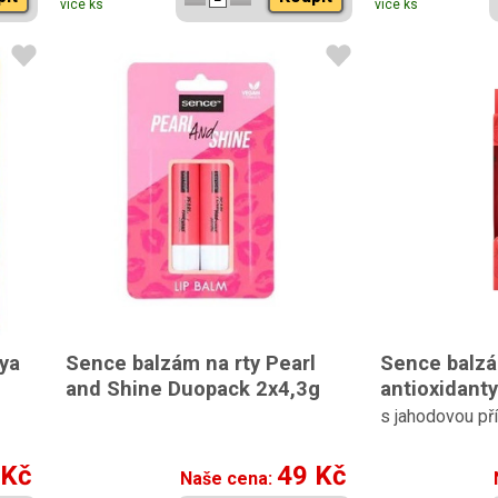
více ks
více ks
ya
Sence balzám na rty Pearl
Sence balzá
and Shine Duopack 2x4,3g
antioxidant
s jahodovou pří
 Kč
49 Kč
Naše cena: