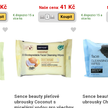
 Kč
41 Kč
Naše cena:
K dispozici 15 a
K dispozici 15 a
pit
Koupit
více ks
více ks
Sence beauty pleťové
Sence beaut
ubrousky Coconut s
ubrousky Ch
micelární vodou pro všechny