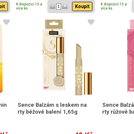
K dispozici 15 a
K dispozici 15 a
pit
Koupit
více ks
více ks
min
Sence Balzám s leskem na
Sence Balzá
rty béžové balení 1,65g
rty růžové b