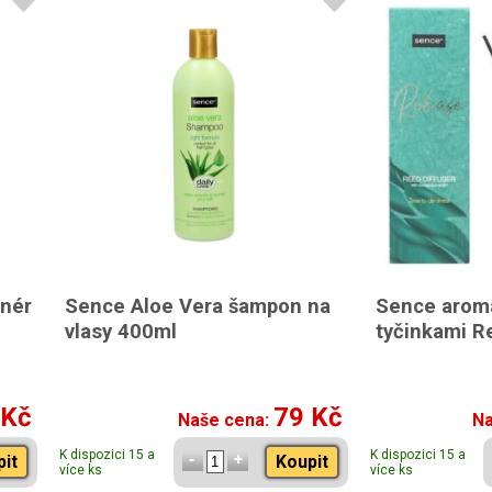
onér
Sence Aloe Vera šampon na
Sence aroma
vlasy 400ml
tyčinkami R
 Kč
79 Kč
Naše cena:
Na
K dispozici 15 a
K dispozici 15 a
pit
Koupit
více ks
více ks