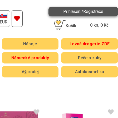
Přihlášení/Registrace
EUR
0
ks,
0
Kč
Košík
Nápoje
Levná drogerie ZDE
Německé produkty
Péče o zuby
Výprodej
Autokosmetika