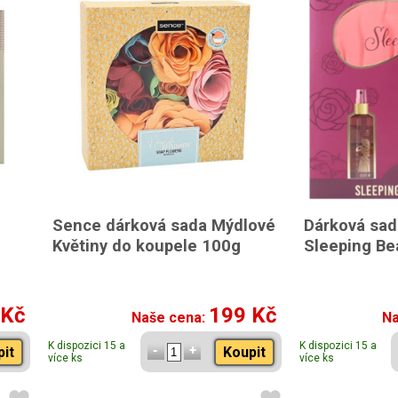
Sence dárková sada Mýdlové
Dárková sad
Květiny do koupele 100g
Sleeping Be
 Kč
199 Kč
Naše cena:
Na
K dispozici 15 a
K dispozici 15 a
pit
Koupit
více ks
více ks