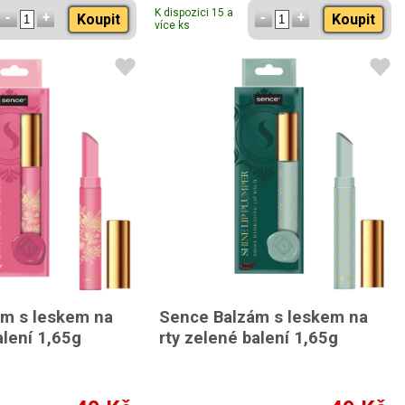
K dispozici 15 a
Koupit
Koupit
více ks
m s leskem na
Sence Balzám s leskem na
alení 1,65g
rty zelené balení 1,65g