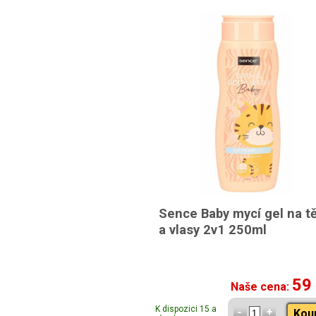
Sence Baby mycí gel na t
a vlasy 2v1 250ml
59
Naše cena:
K dispozici 15 a
Kou