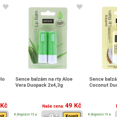
ělo
Sence balzám na rty Aloe
Sence balzá
Vera Duopack 2x4,3g
Coconut Du
 Kč
49 Kč
Naše cena:
K dispozici 15 a
K dispozici 15 a
pit
Koupit