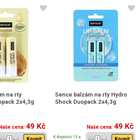
m na rty
Sence balzám na rty Hydro
opack 2x4,3g
Shock Duopack 2x4,3g
49 Kč
49 Kč
Naše cena:
Naše cena:
K dispozici 15 a
Koupit
Koupit