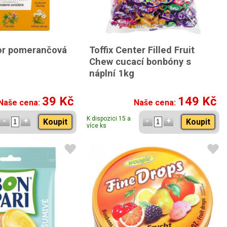
or pomerančová
Toffix Center Filled Fruit
Chew cucací bonbóny s
náplní 1kg
39 Kč
149 Kč
Naše cena:
Naše cena:
K dispozici 15 a
Koupit
Koupit
více ks