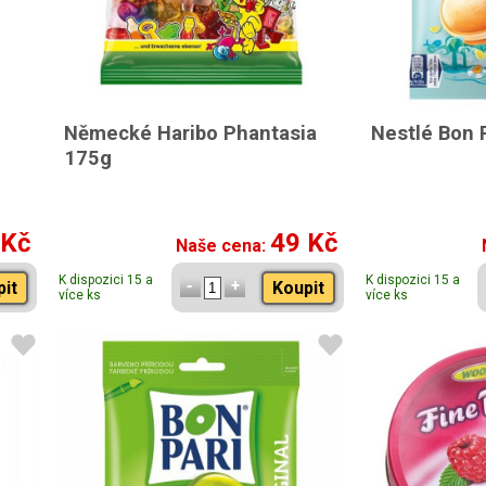
Německé Haribo Phantasia
Nestlé Bon 
175g
 Kč
49 Kč
Naše cena:
K dispozici 15 a
K dispozici 15 a
pit
Koupit
více ks
více ks