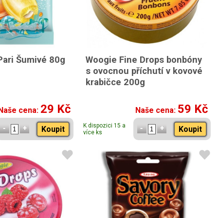
Pari Šumivé 80g
Woogie Fine Drops bonbóny
s ovocnou příchutí v kovové
krabičce 200g
29 Kč
59 Kč
Naše cena:
Naše cena:
K dispozici 15 a
Koupit
Koupit
více ks