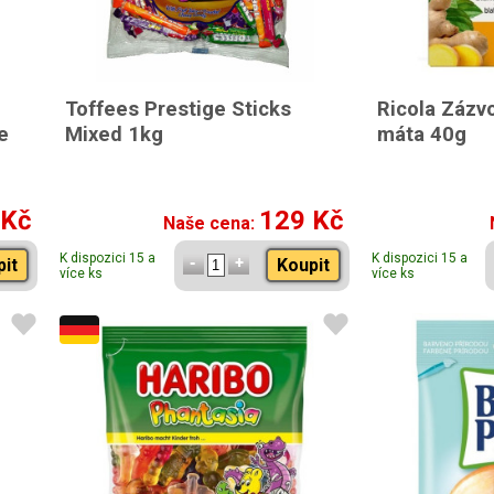
Toffees Prestige Sticks
Ricola Zázv
e
Mixed 1kg
máta 40g
 Kč
129 Kč
Naše cena:
K dispozici 15 a
K dispozici 15 a
pit
Koupit
více ks
více ks