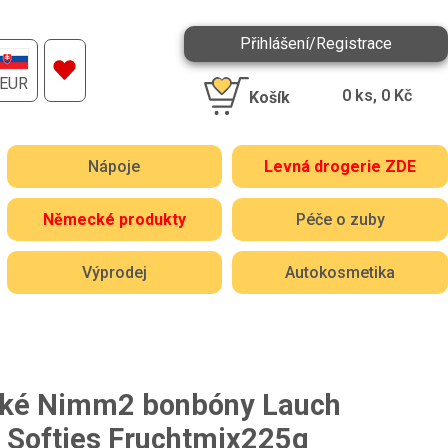
Přihlášení/Registrace
EUR
0
ks,
0
Kč
Košík
Nápoje
Levná drogerie ZDE
Německé produkty
Péče o zuby
Výprodej
Autokosmetika
ké Nimm2 bonbóny Lauch
Softies Fruchtmix225g