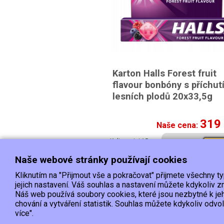
Karton Halls Forest fruit
flavour bonbóny s příchut
lesních plodů 20x33,5g
319
Naše cena:
K dispozici 15 a
Kou
více ks
Naše webové stránky používají cookies
Kliknutím na "Přijmout vše a pokračovat" přijmete všechny t
Doprava
jejich nastavení. Váš souhlas a nastavení můžete kdykoliv
Náš web používá soubory cookies, které jsou nezbytné k je
chování a vytváření statistik. Souhlas můžete kdykoliv odvo
EET :Podle zákona o evidenci tržeb je prodávající povinen vystavit k
více".
Zároveň je povinen zaevidovat přijatou tržbu u správce daně online; v případě technické