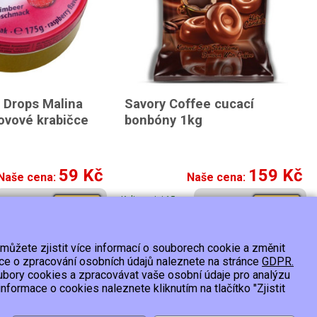
 Drops Malina
Savory Coffee cucací
ovové krabičce
bonbóny 1kg
59 Kč
159 Kč
Naše cena:
Naše cena:
K dispozici 15 a
Koupit
Koupit
více ks
 můžete zjistit více informací o souborech cookie a změnit
 os.údajů
ace o zpracování osobních údajů naleznete na stránce
GDPR.
ubory cookies a zpracovávat vaše osobní údaje pro analýzu
formace o cookies naleznete kliknutím na tlačítko "Zjistit
Vytvořil:
2026 © Smartware s.r.o.
,
Redakční systém MultiCMS