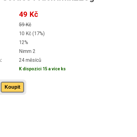
49 Kč
59 Kč
10 Kč (17%)
12%
Nimm 2
:
24 měsíců
K dispozici 15 a více ks
Koupit