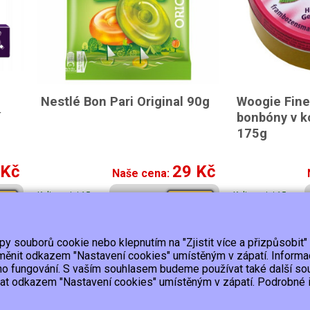
Nestlé Bon Pari Original 90g
Woogie Fine
í
bonbóny v k
175g
 Kč
29 Kč
Naše cena:
K dispozici 15 a
K dispozici 15 a
pit
Koupit
více ks
více ks
ypy souborů cookie nebo klepnutím na "Zjistit více a přizpůsobit"
Platba
Kontakt/Reklamace
Obchodní podmínky
Ochrana
 změnit odkazem "Nastavení cookies" umístěným v zápatí. Inform
ho fungování. S vaším souhlasem budeme používat také další so
lat odkazem "Nastavení cookies" umístěným v zápatí. Podrobné in
upujícímu účtenku.
ho výpadku pak nejpozději do 48 hodin.