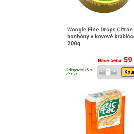
Woogie Fine Drops Citron
bonbóny v kovové krabičc
200g
59
Naše cena:
K dispozici 15 a
Kou
více ks