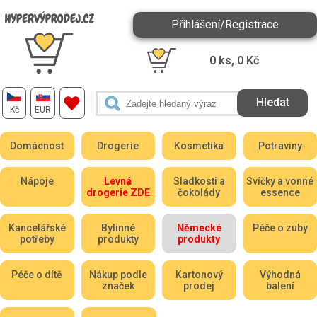
Přihlášení/Registrace
0
ks,
0
Kč
Kč
EUR
Domácnost
Drogerie
Kosmetika
Potraviny
Nápoje
Levná
Sladkosti a
Svíčky a vonné
drogerie ZDE
čokolády
essence
Kancelářské
Bylinné
Německé
Péče o zuby
potřeby
produkty
produkty
Péče o dítě
Nákup podle
Kartonový
Výhodná
značek
prodej
balení