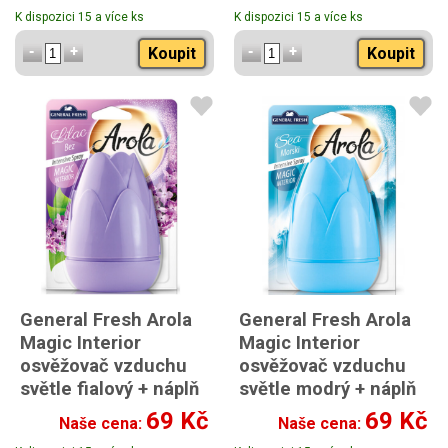
s náplní Jahoda 40ml
K dispozici 15 a více ks
K dispozici 15 a více ks
s náplní Kokos & Vanilka
Koupit
Koupit
General Fresh Arola
General Fresh Arola
Magic Interior
Magic Interior
osvěžovač vzduchu
osvěžovač vzduchu
světle fialový + náplň
světle modrý + náplň
Lilac 40ml
Sea 40ml
69 Kč
69 Kč
Naše cena:
Naše cena:
s náplní Šeřík 40ml
s náplní Moře 40ml