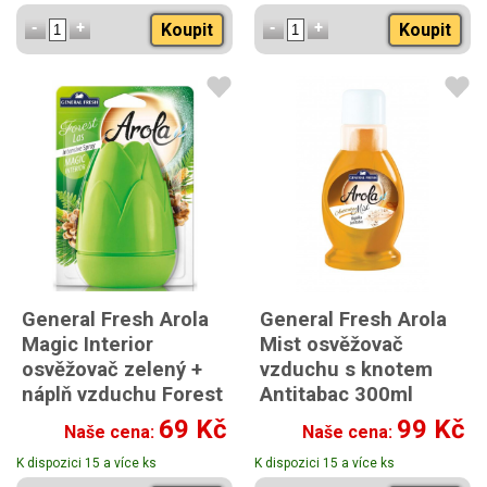
Koupit
Koupit
General Fresh Arola
General Fresh Arola
Magic Interior
Mist osvěžovač
osvěžovač zelený +
vzduchu s knotem
náplň vzduchu Forest
Antitabac 300ml
40ml
69 Kč
99 Kč
Naše cena:
Naše cena:
s náplní Les 40ml
K dispozici 15 a více ks
K dispozici 15 a více ks