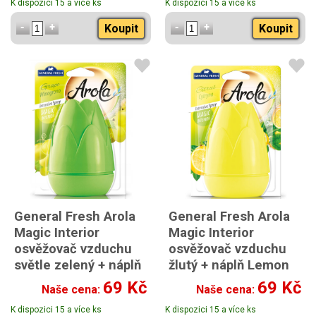
K dispozici 15 a více ks
K dispozici 15 a více ks
Koupit
Koupit
General Fresh Arola
General Fresh Arola
Magic Interior
Magic Interior
osvěžovač vzduchu
osvěžovač vzduchu
světle zelený + náplň
žlutý + náplň Lemon
Grape 40ml
40ml
69 Kč
69 Kč
Naše cena:
Naše cena:
s náplní hroznové víno
s náplní citron
K dispozici 15 a více ks
K dispozici 15 a více ks
40ml