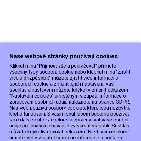
Naše webové stránky používají cookies
Kliknutím na "Přijmout vše a pokračovat" přijmete
všechny typy souborů cookie nebo klepnutím na "Zjistit
více a přizpůsobit" můžete zjistit více informací o
souborech cookie a změnit jejich nastavení. Váš
Doprava
Platba
Kontakt/Reklamace
souhlas a nastavení můžete kdykoliv změnit odkazem
Obchodní podmínky
Ochrana os.údajů
"Nastavení cookies" umístěným v zápatí. Informace o
zpracování osobních údajů naleznete na stránce
GDPR.
Náš web používá soubory cookies, které jsou nezbytné
EET :Podle zákona o evidenci tržeb je prodávající povinen vystavit kupujícímu
k jeho fungování. S vaším souhlasem budeme používat
účtenku.
také další soubory cookies a zpracovávat vaše osobní
Zároveň je povinen zaevidovat přijatou tržbu u správce daně online; v případě
údaje pro analýzu chování a vytváření statistik. Souhlas
technického výpadku pak nejpozději do 48 hodin.
můžete kdykoliv odvolat odkazem "Nastavení cookies"
umístěným v zápatí. Podrobné informace o cookies