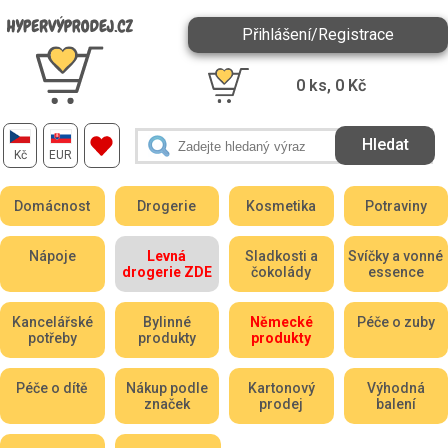
Přihlášení/Registrace
0
ks,
0
Kč
Kč
EUR
Domácnost
Drogerie
Kosmetika
Potraviny
Nápoje
Levná
Sladkosti a
Svíčky a vonné
drogerie ZDE
čokolády
essence
Kancelářské
Bylinné
Německé
Péče o zuby
potřeby
produkty
produkty
Péče o dítě
Nákup podle
Kartonový
Výhodná
značek
prodej
balení