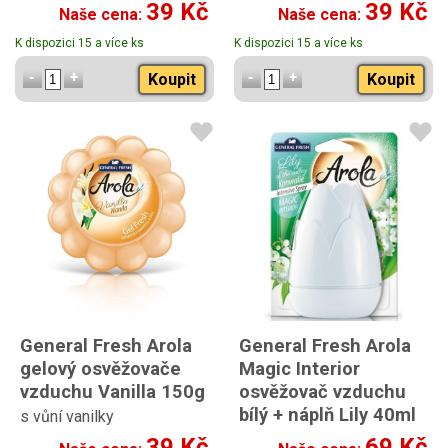
39 Kč
39 Kč
Naše cena:
Naše cena:
K dispozici 15 a více ks
K dispozici 15 a více ks
Koupit
Koupit
General Fresh Arola
General Fresh Arola
gelový osvěžovače
Magic Interior
vzduchu Vanilla 150g
osvěžovač vzduchu
bílý + náplň Lily 40ml
s vůní vanilky
s náplní Lilie 40ml
39 Kč
69 Kč