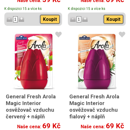
Naše cena:
Naše cena:
K dispozici 15 a více ks
K dispozici 15 a více ks
Koupit
Koupit
General Fresh Arola
General Fresh Arola
Magic Interior
Magic Interior
osvěžovač vzduchu
osvěžovač vzduchu
červený + náplň
fialový + náplň
Strawberry 40ml
Coconut & Vanilla
69 Kč
69 Kč
Naše cena:
Naše cena:
40ml