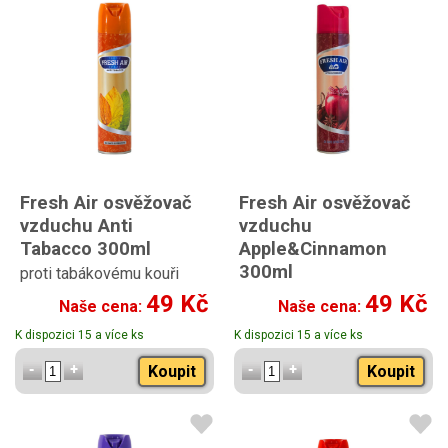
Fresh Air osvěžovač
Fresh Air osvěžovač
vzduchu Anti
vzduchu
Tabacco 300ml
Apple&Cinnamon
300ml
proti tabákovému kouři
s vůní jablka a skořice
49 Kč
49 Kč
Naše cena:
Naše cena:
K dispozici 15 a více ks
K dispozici 15 a více ks
Koupit
Koupit