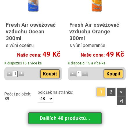
Fresh Air osvěžovač
Fresh Air osvěžovač
vzduchu Ocean
vzduchu Orange
300ml
300ml
s vůní oceánu
s vůní pomeranče
49 Kč
49 Kč
Naše cena:
Naše cena:
K dispozici 15 a více ks
K dispozici 15 a více ks
Koupit
Koupit
1
2
>
položek na stránku:
Počet položek:
89
>|
Dalších 48 produktů...