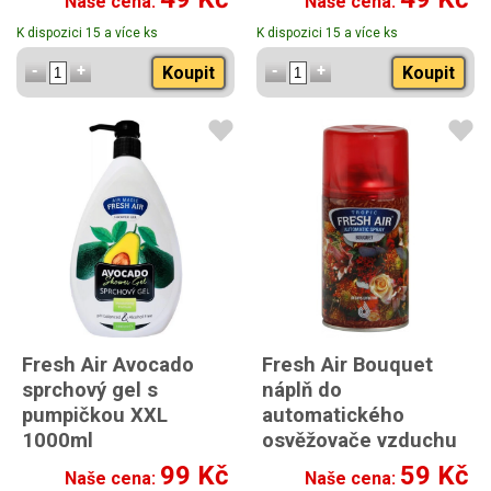
Naše cena:
Naše cena:
K dispozici 15 a více ks
K dispozici 15 a více ks
Koupit
Koupit
Fresh Air Avocado
Fresh Air Bouquet
sprchový gel s
náplň do
pumpičkou XXL
automatického
1000ml
osvěžovače vzduchu
260 ml
99 Kč
59 Kč
Naše cena:
Naše cena: