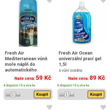
Fresh Air
Fresh Air Ocean
Mediterranean vůně
univerzální prací gel
moře náplň do
1,5l
automatického
s vůní oceánu
osvěžovače vzduchu
59 Kč
89 Kč
Naše cena:
Naše cena:
260 ml
K dispozici 15 a více ks
K dispozici 15 a více ks
Koupit
Koupit