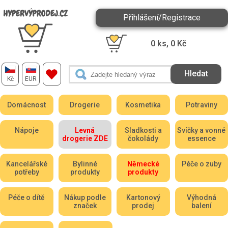
Přihlášení/Registrace
0
ks,
0
Kč
Kč
EUR
Domácnost
Drogerie
Kosmetika
Potraviny
Nápoje
Levná
Sladkosti a
Svíčky a vonné
drogerie ZDE
čokolády
essence
Kancelářské
Bylinné
Německé
Péče o zuby
potřeby
produkty
produkty
Péče o dítě
Nákup podle
Kartonový
Výhodná
značek
prodej
balení