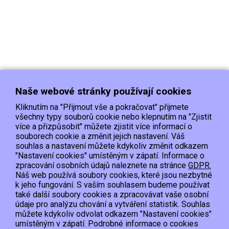
Naše webové stránky používají cookies
Kliknutím na "Přijmout vše a pokračovat" přijmete
všechny typy souborů cookie nebo klepnutím na "Zjistit
více a přizpůsobit" můžete zjistit více informací o
souborech cookie a změnit jejich nastavení. Váš
Doprava
Platba
Kontakt/Reklamace
souhlas a nastavení můžete kdykoliv změnit odkazem
Obchodní podmínky
Ochrana os.údajů
"Nastavení cookies" umístěným v zápatí. Informace o
zpracování osobních údajů naleznete na stránce
GDPR.
Náš web používá soubory cookies, které jsou nezbytné
EET :Podle zákona o evidenci tržeb je prodávající povinen vystavit kupujícímu
k jeho fungování. S vaším souhlasem budeme používat
účtenku.
také další soubory cookies a zpracovávat vaše osobní
Zároveň je povinen zaevidovat přijatou tržbu u správce daně online; v případě
údaje pro analýzu chování a vytváření statistik. Souhlas
technického výpadku pak nejpozději do 48 hodin.
můžete kdykoliv odvolat odkazem "Nastavení cookies"
umístěným v zápatí. Podrobné informace o cookies