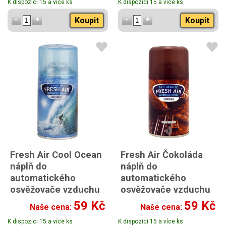
K dispozici 15 a více ks
K dispozici 15 a více ks
Koupit
Koupit
Fresh Air Cool Ocean
Fresh Air Čokoláda
náplň do
náplň do
automatického
automatického
osvěžovače vzduchu
osvěžovače vzduchu
260 ml
260 ml
59 Kč
59 Kč
Naše cena:
Naše cena:
K dispozici 15 a více ks
K dispozici 15 a více ks