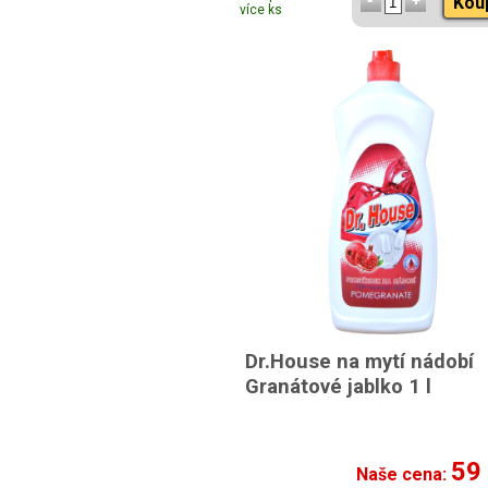
Kou
více ks
Dr.House na mytí nádobí
Granátové jablko 1 l
59
Naše cena: