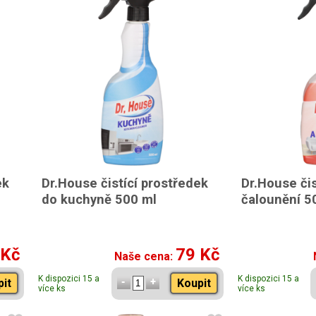
ek
Dr.House čistící prostředek
Dr.House čis
do kuchyně 500 ml
čalounění 5
 Kč
79 Kč
Naše cena:
K dispozici 15 a
K dispozici 15 a
pit
Koupit
více ks
více ks