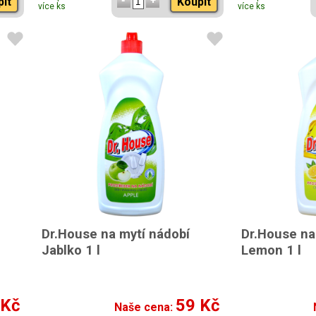
pit
Koupit
více ks
více ks
Dr.House na mytí nádobí
Dr.House na
Jablko 1 l
Lemon 1 l
 Kč
59 Kč
Naše cena: