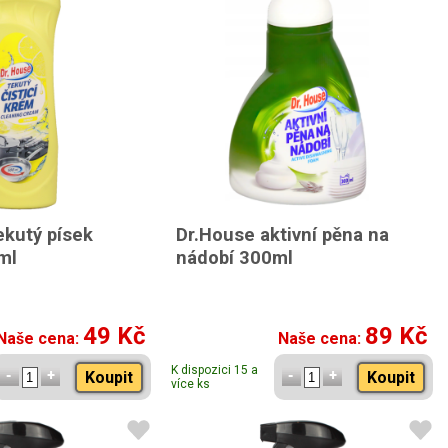
ekutý písek
Dr.House aktivní pěna na
ml
nádobí 300ml
49 Kč
89 Kč
Naše cena:
Naše cena:
K dispozici 15 a
Koupit
Koupit
více ks