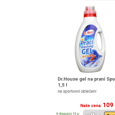
Dr.House gel na praní Spo
1,5 l
na sportovní oblečení
109
Naše cena:
K dispozici 15 a