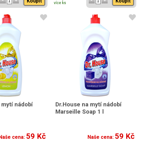
Koupit
Koupit
více ks
 mytí nádobí
Dr.House na mytí nádobí
Marseille Soap 1 l
59 Kč
59 Kč
Naše cena:
Naše cena: