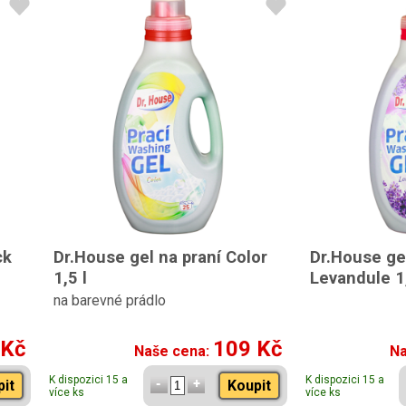
ck
Dr.House gel na praní Color
Dr.House gel
1,5 l
Levandule 1,
na barevné prádlo
 Kč
109 Kč
Naše cena:
Na
K dispozici 15 a
K dispozici 15 a
pit
Koupit
více ks
více ks