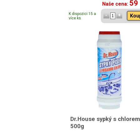
59
Naše cena:
K dispozici 15 a
Kou
více ks
Dr.House sypký s chlorem
500g