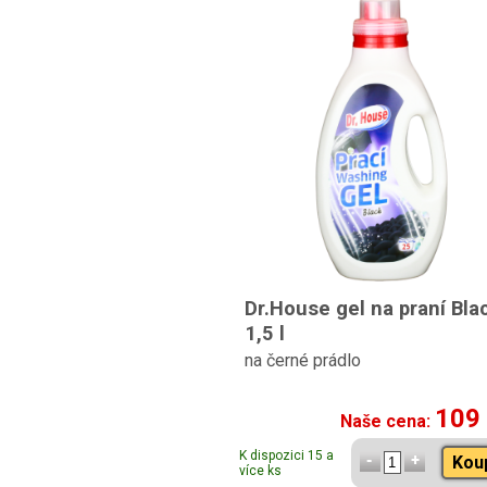
Dr.House gel na praní Bla
1,5 l
na černé prádlo
109
Naše cena:
K dispozici 15 a
Kou
více ks