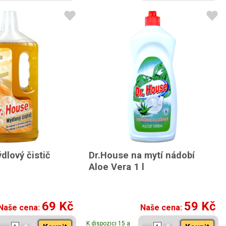
dlový čistič
Dr.House na mytí nádobí
Aloe Vera 1 l
69 Kč
59 Kč
Naše cena:
Naše cena:
K dispozici 15 a