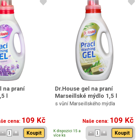
 na praní
Dr.House gel na praní
5 l
Marseillské mýdlo 1,5 l
s vůní Marseillského mýdla
109 Kč
109 Kč
še cena:
Naše cena:
K dispozici 15 a
Koupit
Koupit
více ks