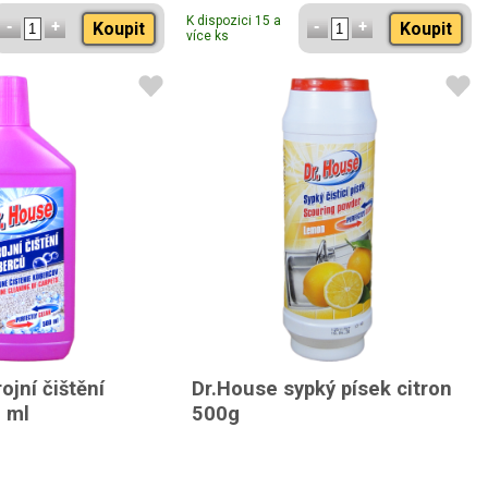
K dispozici 15 a
Koupit
Koupit
více ks
ojní čištění
Dr.House sypký písek citron
 ml
500g