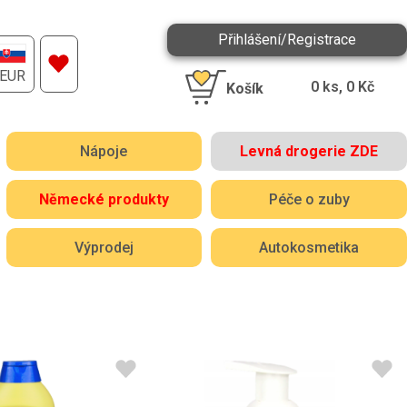
Přihlášení/Registrace
EUR
0
ks,
0
Kč
Košík
Nápoje
Levná drogerie ZDE
Německé produkty
Péče o zuby
Výprodej
Autokosmetika