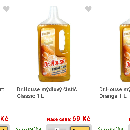
rt
Dr.House mýdlový čistič
Dr.House mý
Classic 1 L
Orange 1 L
 Kč
69 Kč
Naše cena:
K dispozici 15 a
K dispozici 15 a