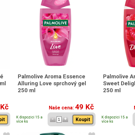
té
Palmolive Aroma Essence
Palmolive 
 ml
Alluring Love sprchový gel
Sweet Delig
250 ml
250 ml
 Kč
49 Kč
Naše cena:
K dispozici 15 a
K dispozici 15 a
pit
Koupit
více ks
více ks