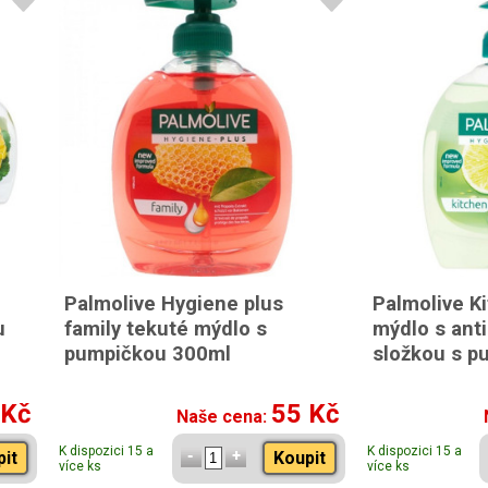
Palmolive Hygiene plus
Palmolive K
u
family tekuté mýdlo s
mýdlo s anti
pumpičkou 300ml
složkou s p
 Kč
55 Kč
Naše cena:
K dispozici 15 a
K dispozici 15 a
pit
Koupit
více ks
více ks