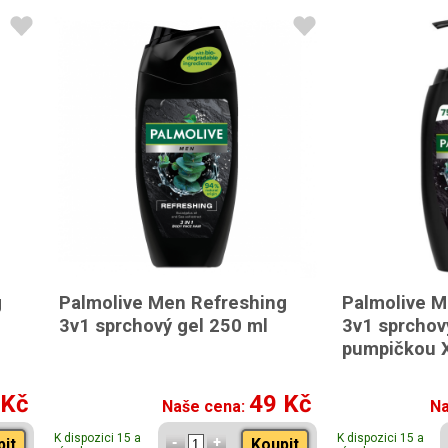
g
Palmolive Men Refreshing
Palmolive M
3v1 sprchový gel 250 ml
3v1 sprchov
pumpičkou 
 Kč
49 Kč
Naše cena:
Na
K dispozici 15 a
K dispozici 15 a
pit
Koupit