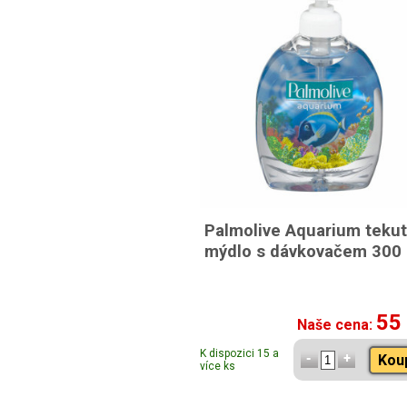
Palmolive Aquarium teku
mýdlo s dávkovačem 300
55
Naše cena:
K dispozici 15 a
Kou
více ks