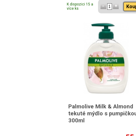
K dispozici 15 a
Kou
více ks
Palmolive Milk & Almond
tekuté mýdlo s pumpičko
300ml