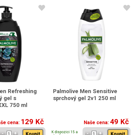
en Refreshing
Palmolive Men Sensitive
ý gel s
sprchový gel 2v1 250 ml
XXL 750 ml
129 Kč
49 Kč
še cena:
Naše cena:
K dispozici 15 a
Koupit
Koupit