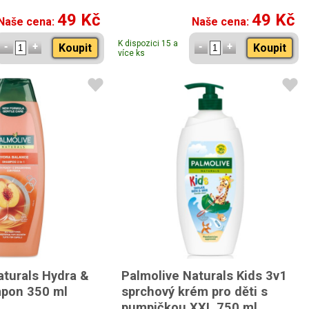
49 Kč
49 Kč
Naše cena:
Naše cena:
K dispozici 15 a
Koupit
Koupit
více ks
aturals Hydra &
Palmolive Naturals Kids 3v1
mpon 350 ml
sprchový krém pro děti s
pumpičkou XXL 750 ml