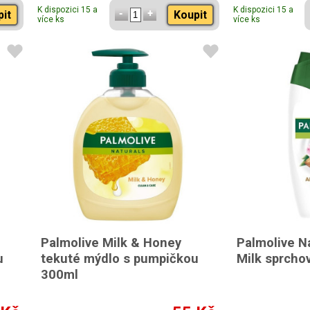
K dispozici 15 a
K dispozici 15 a
pit
Koupit
více ks
více ks
Palmolive Milk & Honey
Palmolive N
u
tekuté mýdlo s pumpičkou
Milk sprcho
300ml