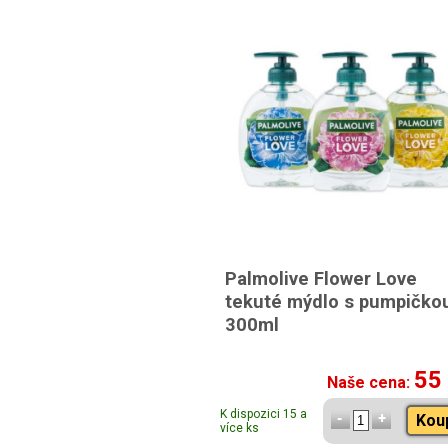
Palmolive Flower Love
tekuté mýdlo s pumpičko
300ml
55
Naše cena:
K dispozici 15 a
Kou
více ks