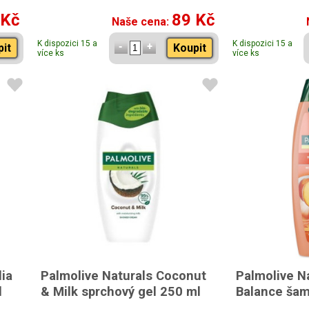
 Kč
89 Kč
Naše cena:
K dispozici 15 a
K dispozici 15 a
pit
Koupit
více ks
více ks
lia
Palmolive Naturals Coconut
Palmolive N
l
& Milk sprchový gel 250 ml
Balance ša