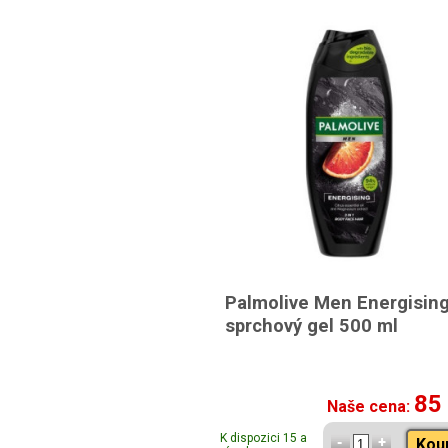
Palmolive Men Energisin
sprchový gel 500 ml
85
Naše cena:
K dispozici 15 a
Kou