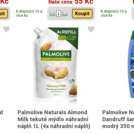
 Kč
55 Kč
Naše cena:
K dispozici 15 a
K dispozici 15 a
pit
Koupit
více ks
více ks
nd
Palmolive Naturals Almond
Palmolive Na
Milk tekuté mýdlo náhradní
Dandruff ša
náplň 1L (4x náhradní náplň)
modrý 350 