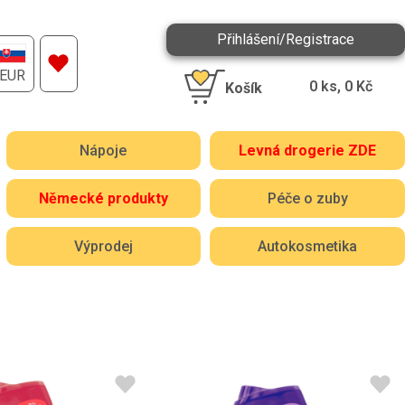
Přihlášení/Registrace
EUR
0
ks,
0
Kč
Košík
Nápoje
Levná drogerie ZDE
Německé produkty
Péče o zuby
Výprodej
Autokosmetika