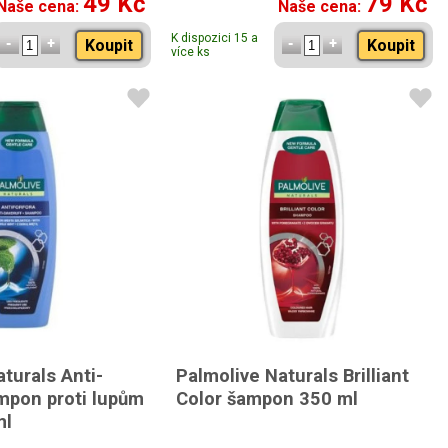
49 Kč
79 Kč
Naše cena:
Naše cena:
K dispozici 15 a
Koupit
Koupit
více ks
turals Anti-
Palmolive Naturals Brilliant
mpon proti lupům
Color šampon 350 ml
ml