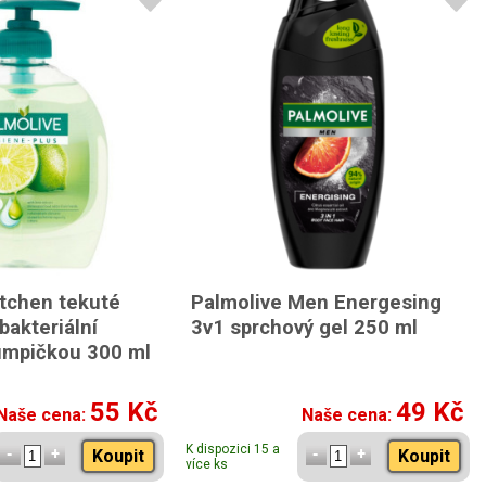
itchen tekuté
Palmolive Men Energesing
bakteriální
3v1 sprchový gel 250 ml
umpičkou 300 ml
55 Kč
49 Kč
Naše cena:
Naše cena:
K dispozici 15 a
Koupit
Koupit
více ks