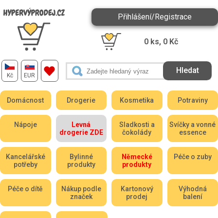
Přihlášení/Registrace
0
ks,
0
Kč
Kč
EUR
Domácnost
Drogerie
Kosmetika
Potraviny
Nápoje
Levná
Sladkosti a
Svíčky a vonné
drogerie ZDE
čokolády
essence
Kancelářské
Bylinné
Německé
Péče o zuby
potřeby
produkty
produkty
Péče o dítě
Nákup podle
Kartonový
Výhodná
značek
prodej
balení