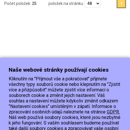
Počet položek:
25
položek na stránku:
1
Naše webové stránky používají cookies
Kliknutím na "Přijmout vše a pokračovat" přijmete
všechny typy souborů cookie nebo klepnutím na "Zjistit
více a přizpůsobit" můžete zjistit více informací o
souborech cookie a změnit jejich nastavení. Váš
Doprava
Platba
Kontakt/Reklamace
souhlas a nastavení můžete kdykoliv změnit odkazem
Obchodní podmínky
Ochrana os.údajů
"Nastavení cookies" umístěným v zápatí. Informace o
zpracování osobních údajů naleznete na stránce
GDPR.
Náš web používá soubory cookies, které jsou nezbytné
EET :Podle zákona o evidenci tržeb je prodávající povinen vystavit kupujícímu
k jeho fungování. S vaším souhlasem budeme používat
účtenku.
také další soubory cookies a zpracovávat vaše osobní