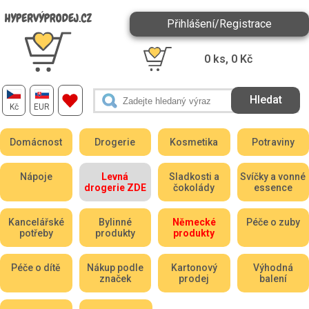
Přihlášení/Registrace
0
ks,
0
Kč
Kč
EUR
Domácnost
Drogerie
Kosmetika
Potraviny
Nápoje
Levná
Sladkosti a
Svíčky a vonné
drogerie ZDE
čokolády
essence
Kancelářské
Bylinné
Německé
Péče o zuby
potřeby
produkty
produkty
Péče o dítě
Nákup podle
Kartonový
Výhodná
značek
prodej
balení