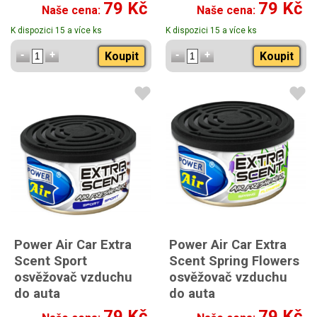
s vůní třešní
s vůní citronu
79 Kč
79 Kč
Naše cena:
Naše cena:
K dispozici 15 a více ks
K dispozici 15 a více ks
Koupit
Koupit
Power Air Car Extra
Power Air Car Extra
Scent Sport
Scent Spring Flowers
osvěžovač vzduchu
osvěžovač vzduchu
do auta
do auta
s vůní jarních květin
79 Kč
79 Kč