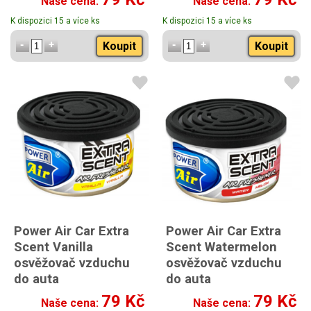
Naše cena:
Naše cena:
K dispozici 15 a více ks
K dispozici 15 a více ks
Koupit
Koupit
Power Air Car Extra
Power Air Car Extra
Scent Vanilla
Scent Watermelon
osvěžovač vzduchu
osvěžovač vzduchu
do auta
do auta
s vůní vanilky
s vůní vodního melounu
79 Kč
79 Kč
Naše cena:
Naše cena: