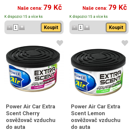
s vůní jablka a hrušky
s vůní žvýkačky
79 Kč
79 Kč
Naše cena:
Naše cena:
K dispozici 15 a více ks
K dispozici 15 a více ks
Koupit
Koupit
Power Air Car Extra
Power Air Car Extra
Scent Cherry
Scent Lemon
osvěžovač vzduchu
osvěžovač vzduchu
do auta
do auta