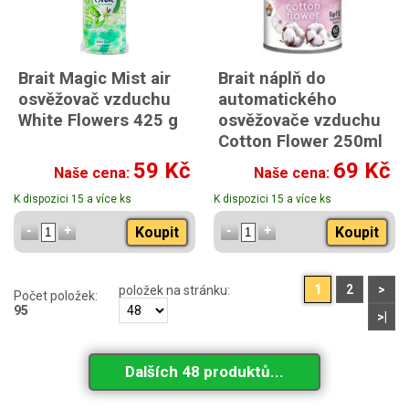
Brait Magic Mist air
Brait náplň do
osvěžovač vzduchu
automatického
White Flowers 425 g
osvěžovače vzduchu
Cotton Flower 250ml
59 Kč
69 Kč
Naše cena:
Naše cena:
K dispozici 15 a více ks
K dispozici 15 a více ks
Koupit
Koupit
1
2
>
položek na stránku:
Počet položek:
95
>|
Dalších 48 produktů...