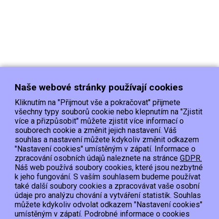
Naše webové stránky používají cookies
Kliknutím na "Přijmout vše a pokračovat" přijmete
všechny typy souborů cookie nebo klepnutím na "Zjistit
více a přizpůsobit" můžete zjistit více informací o
souborech cookie a změnit jejich nastavení. Váš
Doprava
Platba
Kontakt/Reklamace
souhlas a nastavení můžete kdykoliv změnit odkazem
Obchodní podmínky
Ochrana os.údajů
"Nastavení cookies" umístěným v zápatí. Informace o
zpracování osobních údajů naleznete na stránce
GDPR.
Náš web používá soubory cookies, které jsou nezbytné
EET :Podle zákona o evidenci tržeb je prodávající povinen vystavit kupujícímu
k jeho fungování. S vaším souhlasem budeme používat
účtenku.
také další soubory cookies a zpracovávat vaše osobní
Zároveň je povinen zaevidovat přijatou tržbu u správce daně online; v případě
údaje pro analýzu chování a vytváření statistik. Souhlas
technického výpadku pak nejpozději do 48 hodin.
můžete kdykoliv odvolat odkazem "Nastavení cookies"
umístěným v zápatí. Podrobné informace o cookies