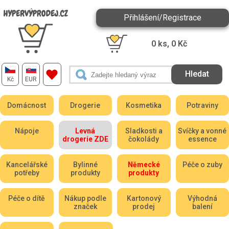
Přihlášení/Registrace
0
ks,
0
Kč
Kč
EUR
Domácnost
Drogerie
Kosmetika
Potraviny
Nápoje
Levná
Sladkosti a
Svíčky a vonné
drogerie ZDE
čokolády
essence
Kancelářské
Bylinné
Německé
Péče o zuby
potřeby
produkty
produkty
Péče o dítě
Nákup podle
Kartonový
Výhodná
značek
prodej
balení