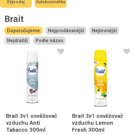
Výprodej
Autokosmetika
Brait
Doporučujeme
Nejprodávanější
Nejlevnější
Nejdražší
Podle názvu
Brait 3v1 osvěžovač
Brait 3v1 osvěžovač
vzduchu Anti
vzduchu Lemon
Tabacco 300ml
Fresh 300ml