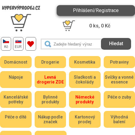
Přihlášení/Registrace
0
ks,
0
Kč
Kč
EUR
Domácnost
Drogerie
Kosmetika
Potraviny
Nápoje
Levná
Sladkosti a
Svíčky a vonné
drogerie ZDE
čokolády
essence
Kancelářské
Bylinné
Německé
Péče o zuby
potřeby
produkty
produkty
Péče o dítě
Nákup podle
Kartonový
Výhodná
značek
prodej
balení