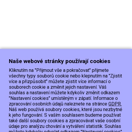
Naše webové stránky používají cookies
Kliknutím na "Přijmout vše a pokračovat" přijmete
všechny typy souborů cookie nebo klepnutím na "Zjistit
více a přizpůsobit" můžete zjistit více informací o
souborech cookie a změnit jejich nastavení. Váš
Doprava
Platba
Kontakt/Reklamace
souhlas a nastavení můžete kdykoliv změnit odkazem
Obchodní podmínky
Ochrana os.údajů
"Nastavení cookies" umístěným v zápatí. Informace o
zpracování osobních údajů naleznete na stránce
GDPR.
Náš web používá soubory cookies, které jsou nezbytné
EET :Podle zákona o evidenci tržeb je prodávající povinen vystavit kupujícímu
k jeho fungování. S vaším souhlasem budeme používat
účtenku.
také další soubory cookies a zpracovávat vaše osobní
Zároveň je povinen zaevidovat přijatou tržbu u správce daně online; v případě
údaje pro analýzu chování a vytváření statistik. Souhlas
technického výpadku pak nejpozději do 48 hodin.
můžete kdykoliv odvolat odkazem "Nastavení cookies"