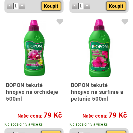
Koupit
Koupit
BOPON tekuté
BOPON tekuté
hnojivo na orchideje
hnojivo na surfinie a
500ml
petunie 500ml
79 Kč
79 Kč
Naše cena:
Naše cena:
K dispozici 15 a více ks
K dispozici 15 a více ks