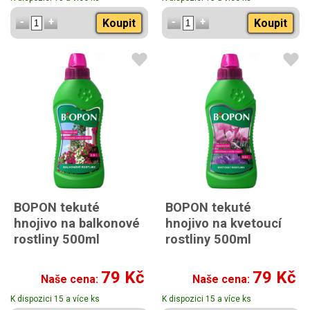
Koupit
Koupit
BOPON tekuté
BOPON tekuté
hnojivo na balkonové
hnojivo na kvetoucí
rostliny 500ml
rostliny 500ml
79 Kč
79 Kč
Naše cena:
Naše cena:
K dispozici 15 a více ks
K dispozici 15 a více ks