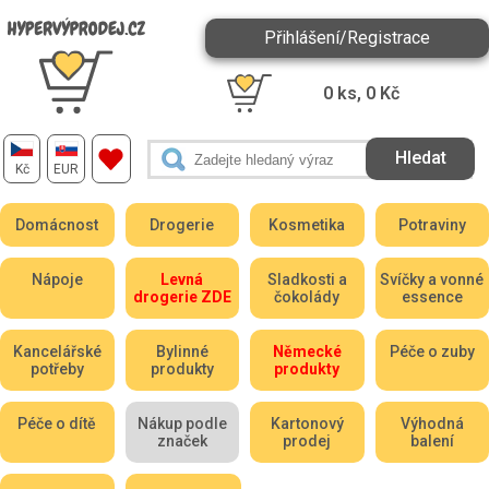
Přihlášení/Registrace
0
ks,
0
Kč
Kč
EUR
Domácnost
Drogerie
Kosmetika
Potraviny
Nápoje
Levná
Sladkosti a
Svíčky a vonné
drogerie ZDE
čokolády
essence
Kancelářské
Bylinné
Německé
Péče o zuby
potřeby
produkty
produkty
Péče o dítě
Nákup podle
Kartonový
Výhodná
značek
prodej
balení