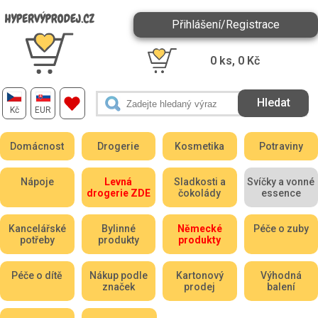
Přihlášení/Registrace
0
ks,
0
Kč
Kč
EUR
Domácnost
Drogerie
Kosmetika
Potraviny
Nápoje
Levná
Sladkosti a
Svíčky a vonné
drogerie ZDE
čokolády
essence
Kancelářské
Bylinné
Německé
Péče o zuby
potřeby
produkty
produkty
Péče o dítě
Nákup podle
Kartonový
Výhodná
značek
prodej
balení