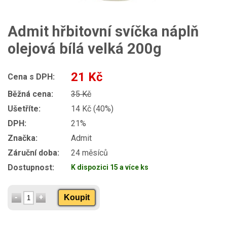
Admit hřbitovní svíčka náplň
olejová bílá velká 200g
21 Kč
Cena s DPH:
Běžná cena:
35 Kč
Ušetříte:
14 Kč (40%)
DPH:
21%
Značka:
Admit
Záruční doba:
24 měsíců
Dostupnost:
K dispozici 15 a více ks
Koupit