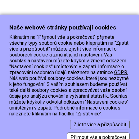
Naše webové stránky používají cookies
Kliknutím na "Přijmout vše a pokračovat" přijmete
všechny typy souborů cookie nebo klepnutím na "Zjistit
více a přizpůsobit" můžete zjistit více informací o
souborech cookie a změnit jejich nastavení. Váš
Doprava
Platba
Kontakt/Reklamace
souhlas a nastavení můžete kdykoliv změnit odkazem
Obchodní podmínky
Ochrana os.údajů
"Nastavení cookies" umístěným v zápatí. Informace o
zpracování osobních údajů naleznete na stránce
GDPR.
Náš web používá soubory cookies, které jsou nezbytné
EET :Podle zákona o evidenci tržeb je prodávající povinen vystavit kupujícímu
k jeho fungování. S vaším souhlasem budeme používat
účtenku.
také další soubory cookies a zpracovávat vaše osobní
Zároveň je povinen zaevidovat přijatou tržbu u správce daně online; v případě
údaje pro analýzu chování a vytváření statistik. Souhlas
technického výpadku pak nejpozději do 48 hodin.
můžete kdykoliv odvolat odkazem "Nastavení cookies"
umístěným v zápatí. Podrobné informace o cookies
Copyright © 2015, Hypervyprodej.cz, všechna práva vyhrazena
naleznete kliknutím na tlačítko "Zjistit více".
Zjistit více a přizpůsobit
Vytvořil:
2026 © Smartware s.r.o.
,
Redakční systém MultiCMS
Přijmout vše a pokračovat