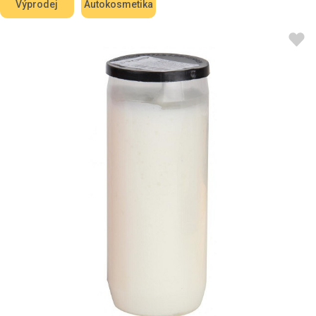
Výprodej
Autokosmetika