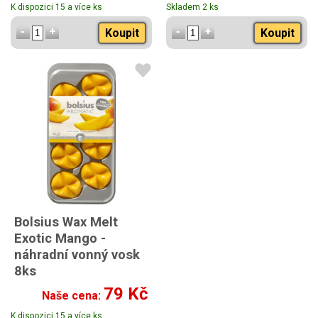
K dispozici 15 a více ks
Skladem 2 ks
Koupit
Koupit
Bolsius Wax Melt
Exotic Mango -
náhradní vonný vosk
8ks
79 Kč
Naše cena:
K dispozici 15 a více ks