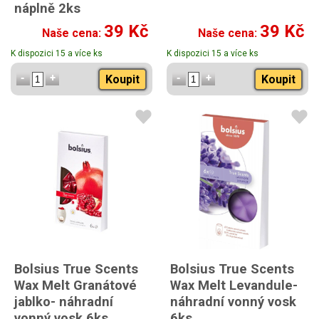
náplně 2ks
39 Kč
39 Kč
Naše cena:
Naše cena:
K dispozici 15 a více ks
K dispozici 15 a více ks
Koupit
Koupit
Bolsius True Scents
Bolsius True Scents
Wax Melt Granátové
Wax Melt Levandule-
jablko- náhradní
náhradní vonný vosk
vonný vosk 6ks
6ks