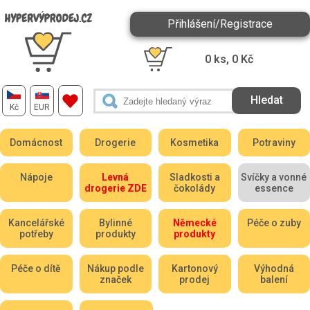
Přihlášení/Registrace
0
ks,
0
Kč
Kč
EUR
Domácnost
Drogerie
Kosmetika
Potraviny
Nápoje
Levná
Sladkosti a
Svíčky a vonné
drogerie ZDE
čokolády
essence
Kancelářské
Bylinné
Německé
Péče o zuby
potřeby
produkty
produkty
Péče o dítě
Nákup podle
Kartonový
Výhodná
značek
prodej
balení