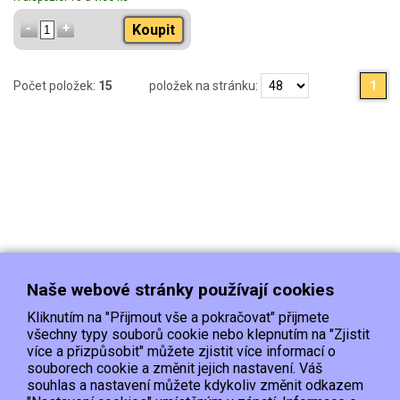
Koupit
Počet položek:
15
položek na stránku:
1
Naše webové stránky používají cookies
Kliknutím na "Přijmout vše a pokračovat" přijmete
všechny typy souborů cookie nebo klepnutím na "Zjistit
více a přizpůsobit" můžete zjistit více informací o
souborech cookie a změnit jejich nastavení. Váš
Doprava
Platba
Kontakt/Reklamace
souhlas a nastavení můžete kdykoliv změnit odkazem
Obchodní podmínky
Ochrana os.údajů