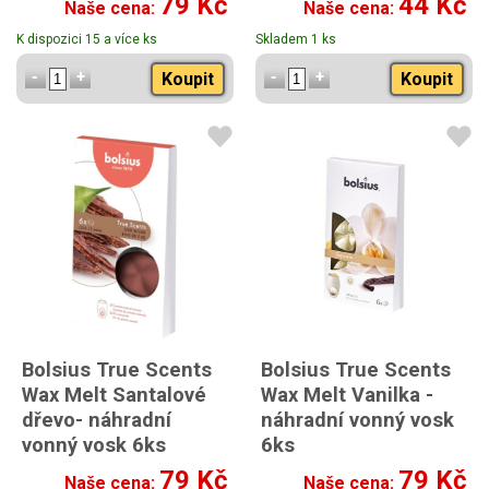
79 Kč
44 Kč
Naše cena:
Naše cena:
K dispozici 15 a více ks
Skladem 1 ks
Koupit
Koupit
Bolsius True Scents
Bolsius True Scents
Wax Melt Santalové
Wax Melt Vanilka -
dřevo- náhradní
náhradní vonný vosk
vonný vosk 6ks
6ks
79 Kč
79 Kč
Naše cena:
Naše cena: