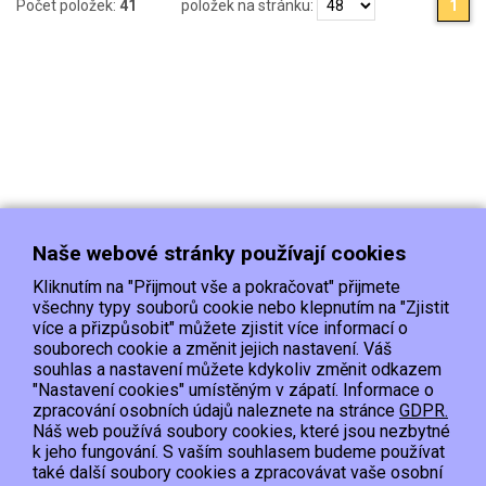
Počet položek:
41
položek na stránku:
1
Naše webové stránky používají cookies
Kliknutím na "Přijmout vše a pokračovat" přijmete
všechny typy souborů cookie nebo klepnutím na "Zjistit
více a přizpůsobit" můžete zjistit více informací o
souborech cookie a změnit jejich nastavení. Váš
Doprava
Platba
Kontakt/Reklamace
souhlas a nastavení můžete kdykoliv změnit odkazem
Obchodní podmínky
Ochrana os.údajů
"Nastavení cookies" umístěným v zápatí. Informace o
zpracování osobních údajů naleznete na stránce
GDPR.
Náš web používá soubory cookies, které jsou nezbytné
EET :Podle zákona o evidenci tržeb je prodávající povinen vystavit kupujícímu
k jeho fungování. S vaším souhlasem budeme používat
účtenku.
také další soubory cookies a zpracovávat vaše osobní
Zároveň je povinen zaevidovat přijatou tržbu u správce daně online; v případě