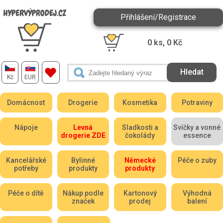
Přihlášení/Registrace
0
ks,
0
Kč
Kč
EUR
Domácnost
Drogerie
Kosmetika
Potraviny
Nápoje
Levná
Sladkosti a
Svíčky a vonné
drogerie ZDE
čokolády
essence
Kancelářské
Bylinné
Německé
Péče o zuby
potřeby
produkty
produkty
Péče o dítě
Nákup podle
Kartonový
Výhodná
značek
prodej
balení