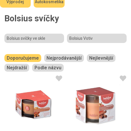
Výprodej
Autokosmetika
Bolsius svíčky
Bolsius svíčky ve skle
Bolsius Votiv
Doporučujeme
Nejprodávanější
Nejlevnější
Nejdražší
Podle názvu