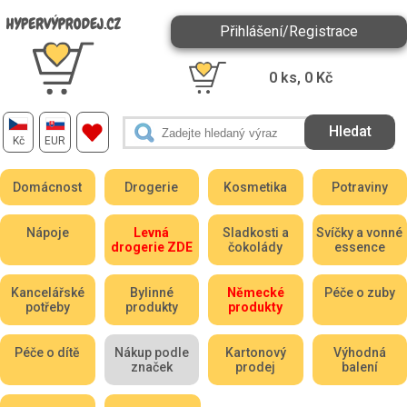
Přihlášení/Registrace
0
ks,
0
Kč
Kč
EUR
Domácnost
Drogerie
Kosmetika
Potraviny
Nápoje
Levná
Sladkosti a
Svíčky a vonné
drogerie ZDE
čokolády
essence
Kancelářské
Bylinné
Německé
Péče o zuby
potřeby
produkty
produkty
Péče o dítě
Nákup podle
Kartonový
Výhodná
značek
prodej
balení