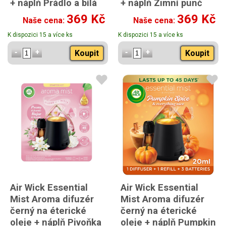
+ náplň Prádlo a bílá
+ náplň Zimní punč
orchidej 20ml
20ml
369 Kč
369 Kč
Naše cena:
Naše cena:
K dispozici 15 a více ks
K dispozici 15 a více ks
Koupit
Koupit
Air Wick Essential
Air Wick Essential
Mist Aroma difuzér
Mist Aroma difuzér
černý na éterické
černý na éterické
oleje + náplň Pivoňka
oleje + náplň Pumpkin