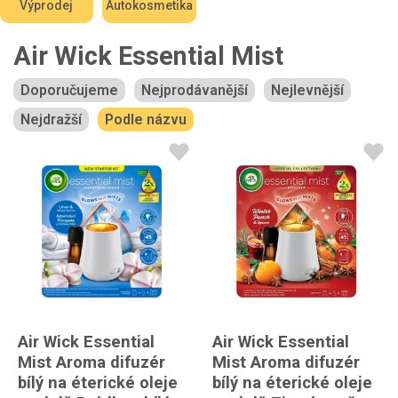
Výprodej
Autokosmetika
Air Wick Essential Mist
Doporučujeme
Nejprodávanější
Nejlevnější
Nejdražší
Podle názvu
Air Wick Essential
Air Wick Essential
Mist Aroma difuzér
Mist Aroma difuzér
bílý na éterické oleje
bílý na éterické oleje