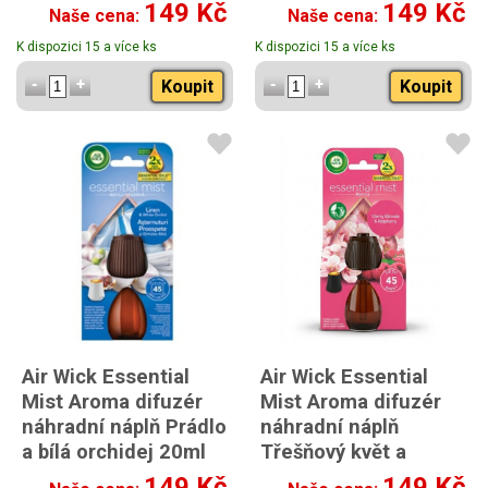
modré kvítky 20ml
20ml
149 Kč
149 Kč
Naše cena:
Naše cena:
K dispozici 15 a více ks
K dispozici 15 a více ks
Koupit
Koupit
Air Wick Essential
Air Wick Essential
Mist Aroma difuzér
Mist Aroma difuzér
náhradní náplň Prádlo
náhradní náplň
a bílá orchidej 20ml
Třešňový květ a
malina 20ml
149 Kč
149 Kč