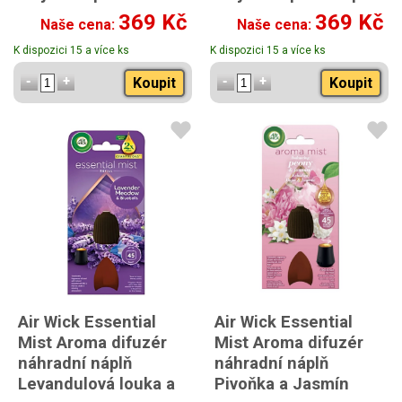
a jasmín 20ml
Spice 20ml
369 Kč
369 Kč
Naše cena:
Naše cena:
K dispozici 15 a více ks
K dispozici 15 a více ks
Koupit
Koupit
Air Wick Essential
Air Wick Essential
Mist Aroma difuzér
Mist Aroma difuzér
náhradní náplň
náhradní náplň
Levandulová louka a
Pivoňka a Jasmín