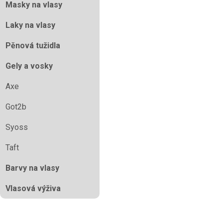
Masky na vlasy
Laky na vlasy
Pěnová tužidla
Gely a vosky
Axe
Got2b
Syoss
Taft
Barvy na vlasy
Vlasová výživa