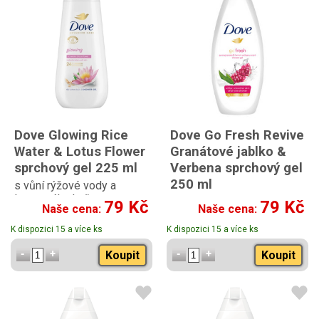
Dove Glowing Rice
Dove Go Fresh Revive
Water & Lotus Flower
Granátové jablko &
sprchový gel 225 ml
Verbena sprchový gel
250 ml
s vůní rýžové vody a
lotusového květu
79 Kč
79 Kč
Naše cena:
Naše cena:
K dispozici 15 a více ks
K dispozici 15 a více ks
Koupit
Koupit