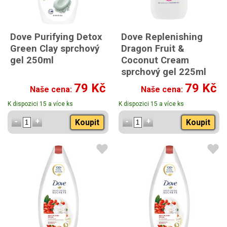
Dove Purifying Detox
Dove Replenishing
Green Clay sprchový
Dragon Fruit &
gel 250ml
Coconut Cream
sprchový gel 225ml
s vůní dračího ovoce a
79 Kč
79 Kč
Naše cena:
Naše cena:
kokosu
K dispozici 15 a více ks
K dispozici 15 a více ks
Koupit
Koupit