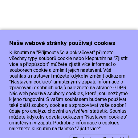
Naše webové stránky používají cookies
Kliknutím na "Přijmout vše a pokračovat" přijmete
všechny typy souborů cookie nebo klepnutím na "Zjistit
více a přizpůsobit" můžete zjistit více informací o
souborech cookie a změnit jejich nastavení. Váš
Doprava
Platba
Kontakt/Reklamace
souhlas a nastavení můžete kdykoliv změnit odkazem
Obchodní podmínky
Ochrana os.údajů
"Nastavení cookies" umístěným v zápatí. Informace o
zpracování osobních údajů naleznete na stránce
GDPR.
Náš web používá soubory cookies, které jsou nezbytné
EET :Podle zákona o evidenci tržeb je prodávající povinen vystavit kupujícímu
k jeho fungování. S vaším souhlasem budeme používat
účtenku.
také další soubory cookies a zpracovávat vaše osobní
Zároveň je povinen zaevidovat přijatou tržbu u správce daně online; v případě
údaje pro analýzu chování a vytváření statistik. Souhlas
technického výpadku pak nejpozději do 48 hodin.
můžete kdykoliv odvolat odkazem "Nastavení cookies"
umístěným v zápatí. Podrobné informace o cookies
Copyright © 2015, Hypervyprodej.cz, všechna práva vyhrazena
naleznete kliknutím na tlačítko "Zjistit více".