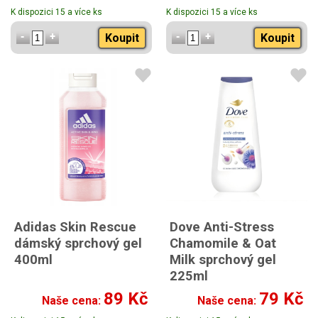
K dispozici 15 a více ks
K dispozici 15 a více ks
Koupit
Koupit
Adidas Skin Rescue
Dove Anti-Stress
dámský sprchový gel
Chamomile & Oat
400ml
Milk sprchový gel
225ml
s vůní heřmánku a
89 Kč
79 Kč
Naše cena:
Naše cena:
ovesného mléka