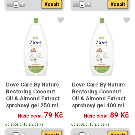
Koupit
Koupit
Dove Care By Nature
Dove Care By Nature
Restoring Coconut
Restoring Coconut
Oil & Almond Extract
Oil & Almond Extract
sprchový gel 250 ml
sprchový gel 400 ml
79 Kč
89 Kč
Naše cena:
Naše cena:
K dispozici 15 a více ks
K dispozici 15 a více ks