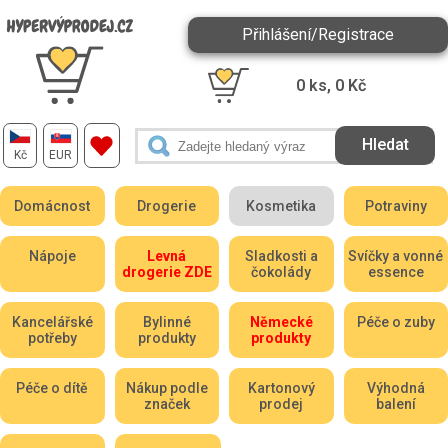
Přihlášení/Registrace
0
ks,
0
Kč
Kč
EUR
Domácnost
Drogerie
Kosmetika
Potraviny
Nápoje
Levná
Sladkosti a
Svíčky a vonné
drogerie ZDE
čokolády
essence
Kancelářské
Bylinné
Německé
Péče o zuby
potřeby
produkty
produkty
Péče o dítě
Nákup podle
Kartonový
Výhodná
značek
prodej
balení