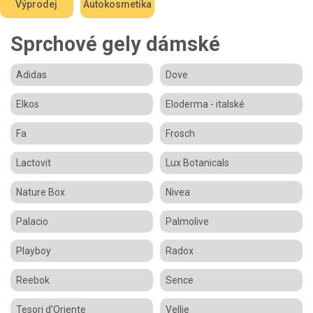
Výprodej
Autokosmetika
Sprchové gely dámské
Adidas
Dove
Elkos
Eloderma - italské
Fa
Frosch
Lactovit
Lux Botanicals
Nature Box
Nivea
Palacio
Palmolive
Playboy
Radox
Reebok
Sence
Tesori d'Oriente
Vellie