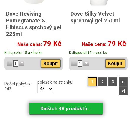
Dove Reviving
Dove Silky Velvet
Pomegranate &
sprchový gel 250ml
Hibiscus sprchový gel
225ml
s vůní granátového jablka a
79 Kč
79 Kč
Naše cena:
Naše cena:
ibišku
K dispozici 15 a více ks
K dispozici 15 a více ks
Koupit
Koupit
1
2
3
>
položek na stránku:
Počet položek:
142
>|
Dalších 48 produktů...