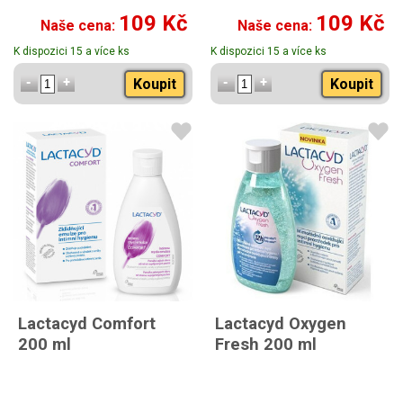
109 Kč
109 Kč
Naše cena:
Naše cena:
K dispozici 15 a více ks
K dispozici 15 a více ks
Koupit
Koupit
Lactacyd Comfort
Lactacyd Oxygen
200 ml
Fresh 200 ml