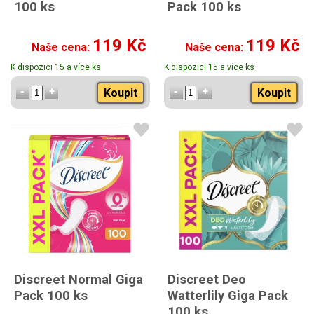
100 ks
Pack 100 ks
119 Kč
119 Kč
Naše cena:
Naše cena:
K dispozici 15 a více ks
K dispozici 15 a více ks
Koupit
Koupit
Discreet Normal Giga
Discreet Deo
Pack 100 ks
Watterlily Giga Pack
100 ks