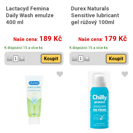
Lactacyd Femina
Durex Naturals
Daily Wash emulze
Sensitive lubricant
400 ml
gel růžový 100ml
189 Kč
179 Kč
Naše cena:
Naše cena:
K dispozici 15 a více ks
K dispozici 15 a více ks
Koupit
Koupit