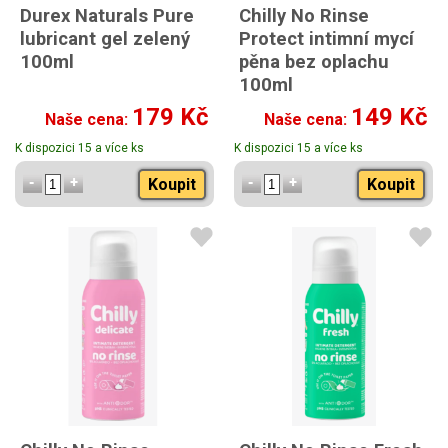
Durex Naturals Pure
Chilly No Rinse
lubricant gel zelený
Protect intimní mycí
100ml
pěna bez oplachu
100ml
179 Kč
149 Kč
Naše cena:
Naše cena:
K dispozici 15 a více ks
K dispozici 15 a více ks
Koupit
Koupit