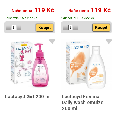
119 Kč
119 Kč
Naše cena:
Naše cena:
K dispozici 15 a více ks
K dispozici 15 a více ks
Koupit
Koupit
Lactacyd Girl 200 ml
Lactacyd Femina
Daily Wash emulze
200 ml