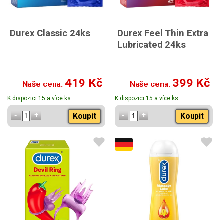
Durex Classic 24ks
Durex Feel Thin Extra
Lubricated 24ks
419 Kč
399 Kč
Naše cena:
Naše cena:
K dispozici 15 a více ks
K dispozici 15 a více ks
Koupit
Koupit