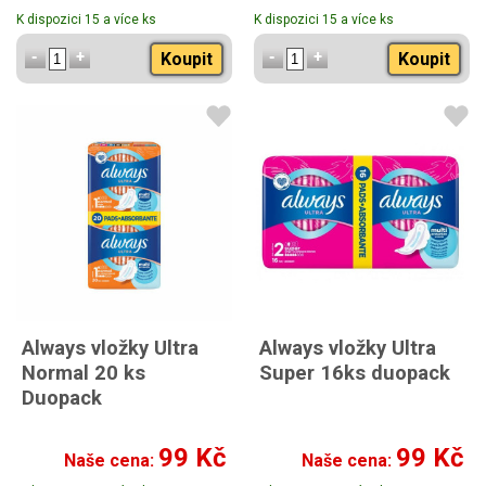
K dispozici 15 a více ks
K dispozici 15 a více ks
Koupit
Koupit
Always vložky Ultra
Always vložky Ultra
Normal 20 ks
Super 16ks duopack
Duopack
99 Kč
99 Kč
Naše cena:
Naše cena: