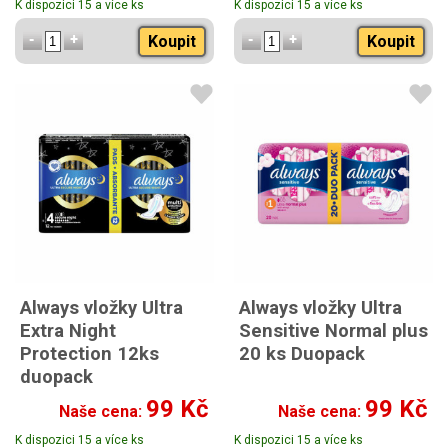
K dispozici 15 a více ks
K dispozici 15 a více ks
Koupit
Koupit
Always vložky Ultra
Always vložky Ultra
Extra Night
Sensitive Normal plus
Protection 12ks
20 ks Duopack
duopack
99 Kč
99 Kč
Naše cena:
Naše cena:
K dispozici 15 a více ks
K dispozici 15 a více ks