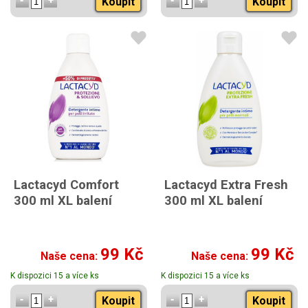
Koupit
Koupit
Lactacyd Comfort
Lactacyd Extra Fresh
300 ml XL balení
300 ml XL balení
99 Kč
99 Kč
Naše cena:
Naše cena:
K dispozici 15 a více ks
K dispozici 15 a více ks
Koupit
Koupit