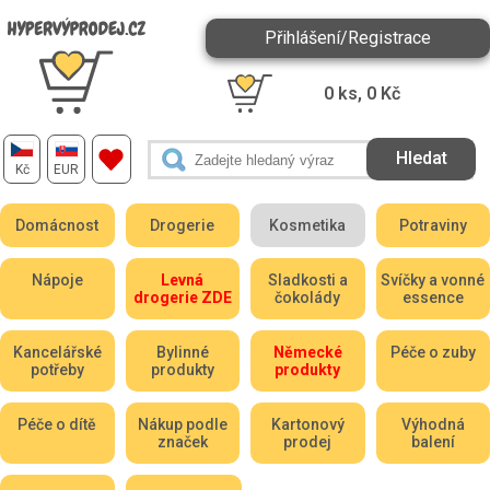
Přihlášení/Registrace
0
ks,
0
Kč
Kč
EUR
Domácnost
Drogerie
Kosmetika
Potraviny
Nápoje
Levná
Sladkosti a
Svíčky a vonné
drogerie ZDE
čokolády
essence
Kancelářské
Bylinné
Německé
Péče o zuby
potřeby
produkty
produkty
Péče o dítě
Nákup podle
Kartonový
Výhodná
značek
prodej
balení