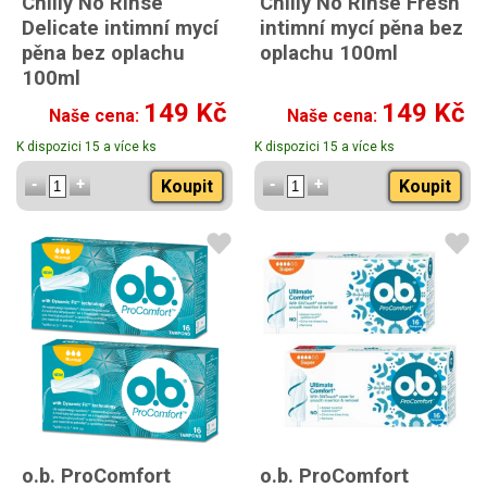
Chilly No Rinse
Chilly No Rinse Fresh
Delicate intimní mycí
intimní mycí pěna bez
pěna bez oplachu
oplachu 100ml
100ml
149 Kč
149 Kč
Naše cena:
Naše cena:
K dispozici 15 a více ks
K dispozici 15 a více ks
Koupit
Koupit
o.b. ProComfort
o.b. ProComfort